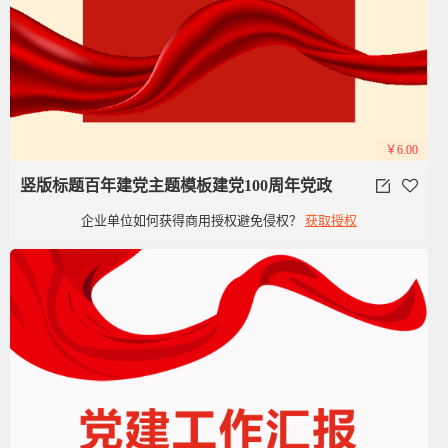
￥6.00
竖版标题百年建党主题模板建党100周年党政
企业单位如何获得商用授权避免侵权？
获取授权
党建红色