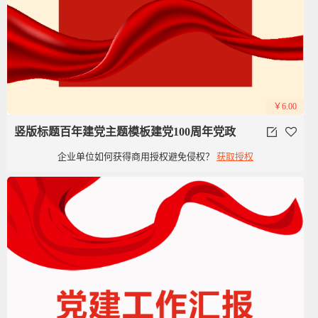
￥6.00
竖版标题百年建党主题模板建党100周年党政
企业单位如何获得商用授权避免侵权？
获取授权
党建红色