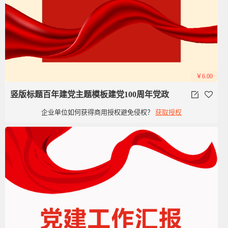
￥6.00
竖版标题百年建党主题模板建党100周年党政
企业单位如何获得商用授权避免侵权？
获取授权
党建红色