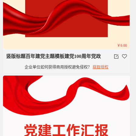
￥6.00
竖版标题百年建党主题模板建党100周年党政
企业单位如何获得商用授权避免侵权？
获取授权
党建红色