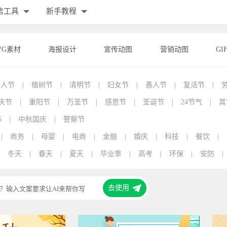
信工具
新手教程
VG素材
海报设计
宣传动图
营销动图
GI
情人节
|
植树节
|
清明节
|
妇女节
|
愚人节
|
复活节
|
庆节
|
重阳节
|
万圣节
|
感恩节
|
圣诞节
|
24节气
|
其
5
|
中秋国庆
|
警察节
|
商务
|
母婴
|
电商
|
金融
|
婚庆
|
科技
|
餐饮
|
冬天
|
春天
|
夏天
|
毕业季
|
高考
|
环保
|
安防
|
去使用
？输入文案要求让AI来帮你写