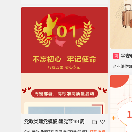
党100周年党政党建红色
商
平安
企业单位
模板
党政类建党模板j建党节101周
企业单位如何获得商用授权避免侵权？
获取授权