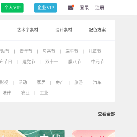
个人VIP
企业VIP
登录
注册
F
艺术字素材
设计素材
配色方案
劳动节
|
青年节
|
母亲节
|
端午节
|
儿童节
它节日
|
建党节
|
双十一
|
腊八节
|
中元节
影视
|
活动
|
家居
|
房产
|
旅游
|
汽车
法律
|
农业
|
工业
查看全部