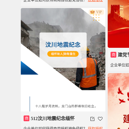
VIP
商
建党
企业单位
商
512汶川地震纪念缅怀
企业单位如何获得商用授权避免侵权？
获取授权