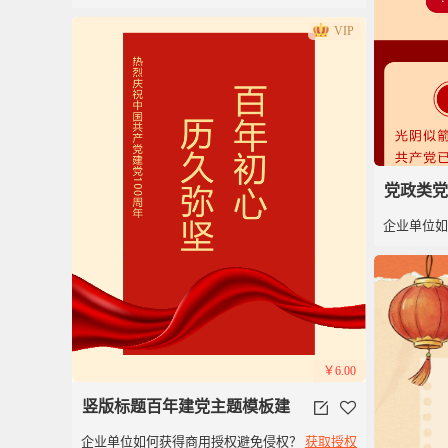
党百年红色简洁风
VIP
党政类党
企业单位
年
￥6.00
竖版标题百年建党主题模板建
企业单位如何获得商用授权避免侵权？
获取授权