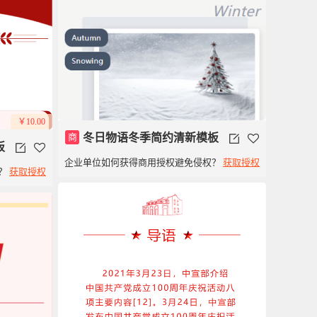
￥10.00
商
冬日物语冬季简约清新模板
板
企业单位如何获得商用授权避免侵权？
获取授权
？
获取授权