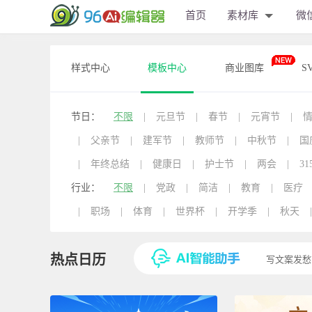
首页
素材库
微
样式中心
模板中心
商业图库
S
节日：
不限
|
元旦节
|
春节
|
元宵节
|
|
父亲节
|
建军节
|
教师节
|
中秋节
|
国
|
年终总结
|
健康日
|
护士节
|
两会
|
31
行业：
不限
|
党政
|
简洁
|
教育
|
医疗
|
职场
|
体育
|
世界杯
|
开学季
|
秋天
|
热点日历
写文案发愁