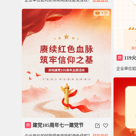
年
VIP
商
11
企业单位
逃生模板
商
建党105周年七一建党节
企业单位如何获得商用授权避免侵权？
获取授权