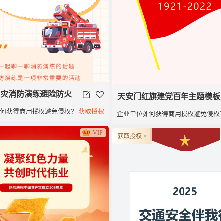
9火灾消防演练避险防火
天安门红旗建党百年主题模板
如何获得商用授权避免侵权？
获取授权
企业单位如何获得商用授权避免侵权
建党100周年党政类党建旗子
VIP
获取授权 >
旗