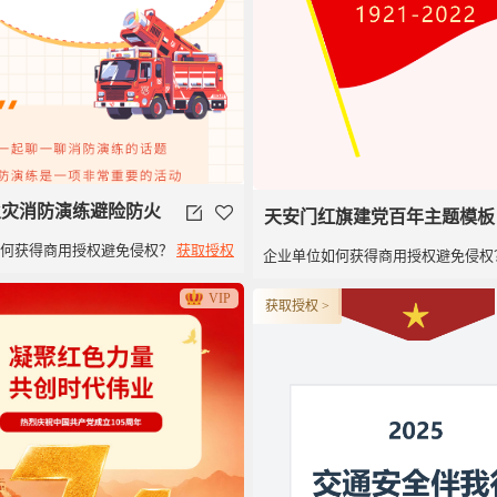
9火灾消防演练避险防火
天安门红旗建党百年主题模板
如何获得商用授权避免侵权？
获取授权
企业单位如何获得商用授权避免侵权
建党100周年党政类党建旗子
VIP
获取授权 >
旗