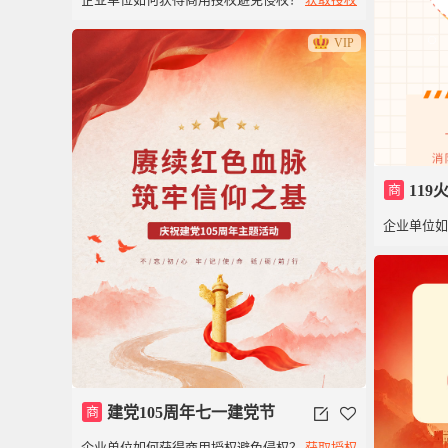
年
VIP
商
11
企业单位
逃生模板
商
建党105周年七一建党节
企业单位如何获得商用授权避免侵权？
获取授权