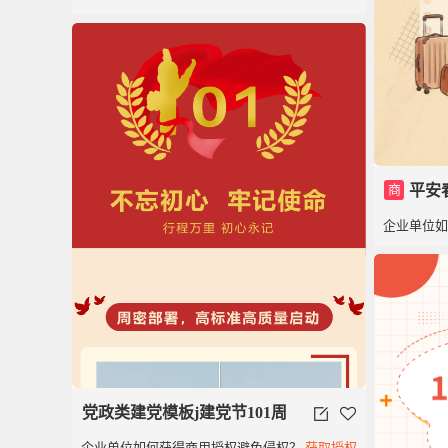
党100周年党政党建红色
商
平安
企业单位
模板
党政类建党模板j建党节101周
企业单位如何获得商用授权避免侵权？
获取授权