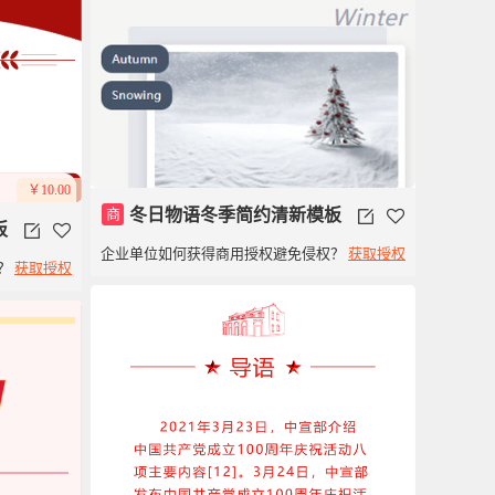
￥10.00
商
冬日物语冬季简约清新模板
板
企业单位如何获得商用授权避免侵权？
获取授权
？
获取授权