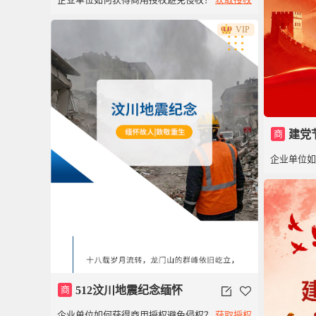
VIP
商
建党
企业单位
商
512汶川地震纪念缅怀
企业单位如何获得商用授权避免侵权？
获取授权