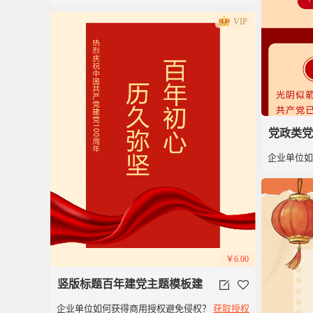
党百年红色简洁风
VIP
党政类党
企业单位
年
￥6.00
竖版标题百年建党主题模板建
企业单位如何获得商用授权避免侵权？
获取授权