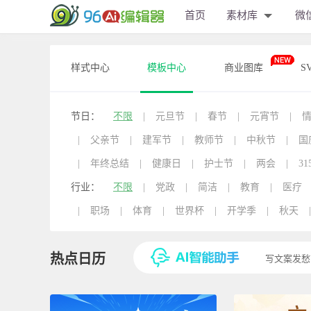
首页
素材库
微
样式中心
模板中心
商业图库
S
节日：
不限
|
元旦节
|
春节
|
元宵节
|
|
父亲节
|
建军节
|
教师节
|
中秋节
|
国
|
年终总结
|
健康日
|
护士节
|
两会
|
31
行业：
不限
|
党政
|
简洁
|
教育
|
医疗
|
职场
|
体育
|
世界杯
|
开学季
|
秋天
|
热点日历
写文案发愁