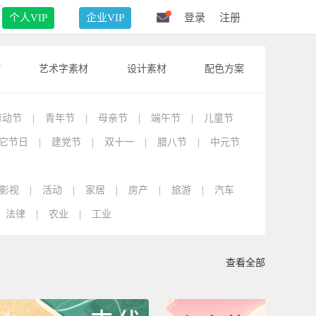
个人VIP
企业VIP
登录
注册
F
艺术字素材
设计素材
配色方案
劳动节
|
青年节
|
母亲节
|
端午节
|
儿童节
它节日
|
建党节
|
双十一
|
腊八节
|
中元节
影视
|
活动
|
家居
|
房产
|
旅游
|
汽车
法律
|
农业
|
工业
查看全部