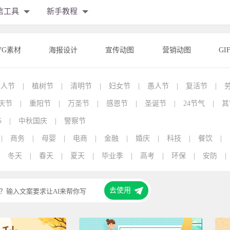
信工具
新手教程
VG素材
海报设计
宣传动图
营销动图
GI
情人节
|
植树节
|
清明节
|
妇女节
|
愚人节
|
复活节
|
庆节
|
重阳节
|
万圣节
|
感恩节
|
圣诞节
|
24节气
|
其
5
|
中秋国庆
|
警察节
|
商务
|
母婴
|
电商
|
金融
|
婚庆
|
科技
|
餐饮
|
冬天
|
春天
|
夏天
|
毕业季
|
高考
|
环保
|
安防
|
去使用
？输入文案要求让AI来帮你写