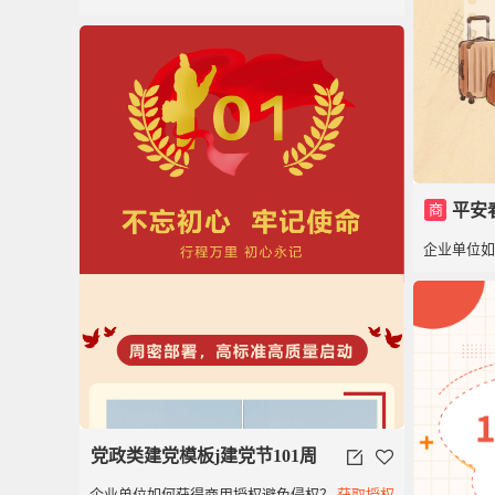
党100周年党政党建红色
商
平安
企业单位
模板
党政类建党模板j建党节101周
企业单位如何获得商用授权避免侵权？
获取授权