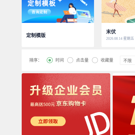
末伏
定制模版
2026.08.14 星期五



时间
点击量
收藏量
排序：