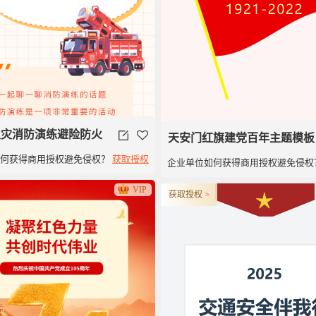
9火灾消防演练避险防火
天安门红旗建党百年主题模板
如何获得商用授权避免侵权？
获取授权
企业单位如何获得商用授权避免侵权
建党100周年党政类党建旗子
VIP
获取授权 >
旗