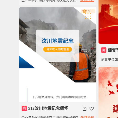
VIP
商
建党
企业单位
商
512汶川地震纪念缅怀
企业单位如何获得商用授权避免侵权？
获取授权