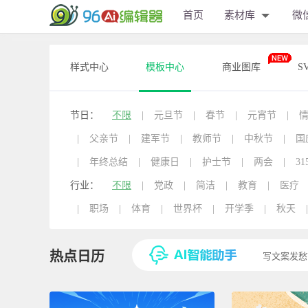
首页
素材库
微
样式中心
模板中心
商业图库
S
节日：
不限
|
元旦节
|
春节
|
元宵节
|
|
父亲节
|
建军节
|
教师节
|
中秋节
|
国
|
年终总结
|
健康日
|
护士节
|
两会
|
31
行业：
不限
|
党政
|
简洁
|
教育
|
医疗
|
职场
|
体育
|
世界杯
|
开学季
|
秋天
|
热点日历
写文案发愁