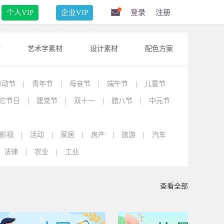
个人VIP
企业VIP
登录
注册
F
艺术字素材
设计素材
配色方案
劳动节
|
青年节
|
母亲节
|
端午节
|
儿童节
它节日
|
建党节
|
双十一
|
腊八节
|
中元节
影视
|
活动
|
家居
|
房产
|
旅游
|
汽车
法律
|
农业
|
工业
查看全部