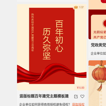
党百年红色简洁风
VIP
党政类党
企业单位
年
￥6.00
竖版标题百年建党主题模板建
企业单位如何获得商用授权避免侵权？
获取授权