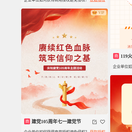
年
VIP
商
11
企业单位
逃生模板
商
建党105周年七一建党节
企业单位如何获得商用授权避免侵权？
获取授权