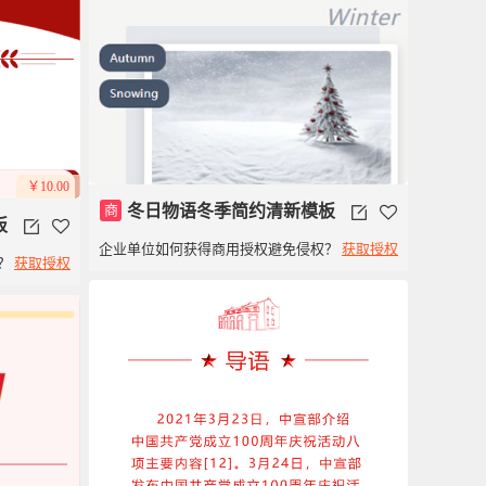
￥10.00
商
冬日物语冬季简约清新模板
板
企业单位如何获得商用授权避免侵权？
获取授权
？
获取授权