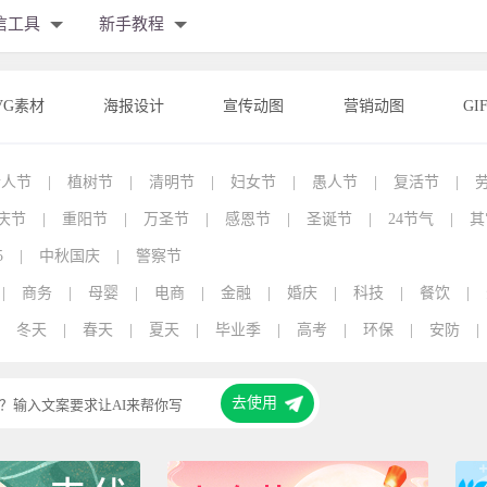
信工具
新手教程
VG素材
海报设计
宣传动图
营销动图
GI
情人节
|
植树节
|
清明节
|
妇女节
|
愚人节
|
复活节
|
庆节
|
重阳节
|
万圣节
|
感恩节
|
圣诞节
|
24节气
|
其
5
|
中秋国庆
|
警察节
|
商务
|
母婴
|
电商
|
金融
|
婚庆
|
科技
|
餐饮
|
冬天
|
春天
|
夏天
|
毕业季
|
高考
|
环保
|
安防
|
去使用
？输入文案要求让AI来帮你写