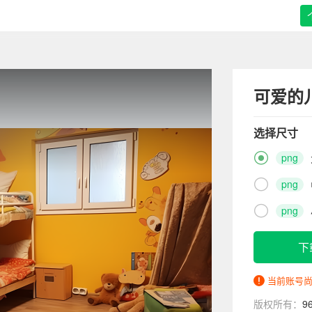
可爱的
选择尺寸

png

png

png
下
当前账号
版权所有：
9