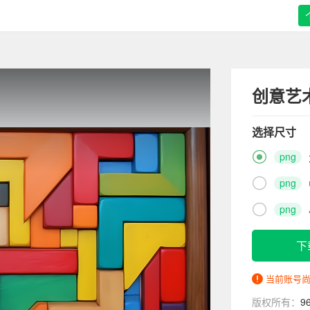
创意艺
选择尺寸

png

png

png
下
当前账号
版权所有：
9