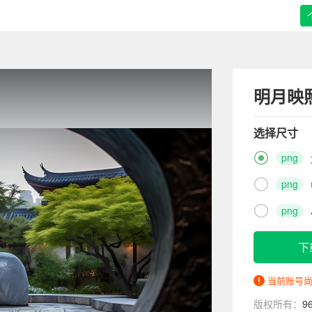
明月映
选择尺寸

png

png

png
下
当前账号
版权所有：
9