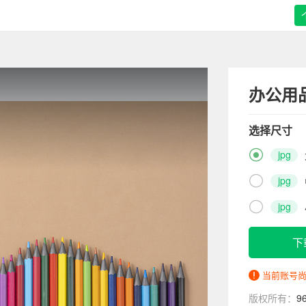
办公用
选择尺寸

jpg

jpg

jpg
下
当前账号
版权所有：
9