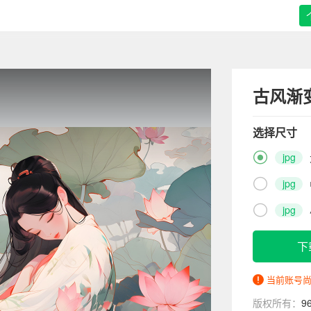
古风渐
选择尺寸

jpg

jpg

jpg
下
当前账号
版权所有：
9