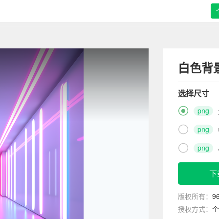
白色背
选择尺寸

png

png

png
下
版权所有：
9
授权方式：
个