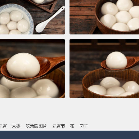
元宵
大枣
吃汤圆图片
元宵节
布
勺子