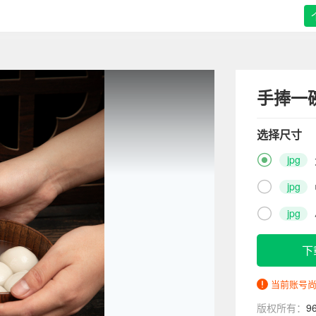
手捧一
选择尺寸

jpg

jpg

jpg
下
当前账号
版权所有：
9