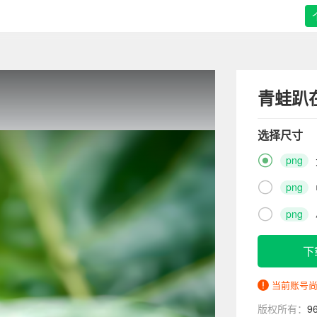
青蛙趴
选择尺寸

png

png

png
下
当前账号
版权所有：
9