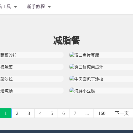
信工具
新手教程
减脂餐
1
2
3
4
5
6
7
...
160
下一页