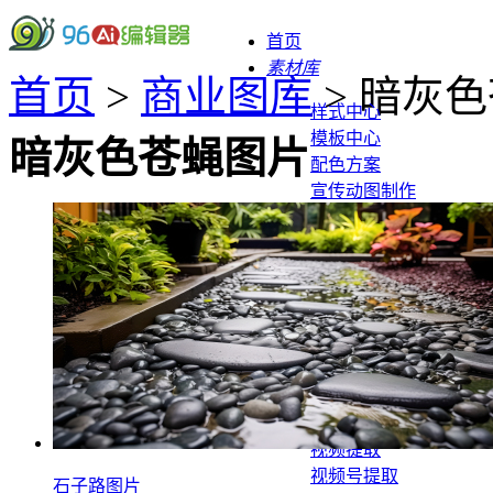
首页
素材库
首页
>
商业图库
> 暗灰
样式中心
模板中心
暗灰色苍蝇图片
配色方案
宣传动图制作
SVG黑科技
微信工具
提取工具
封面图提取
背景图提取
音乐/音频提取
视频提取
视频号提取
石子路图片