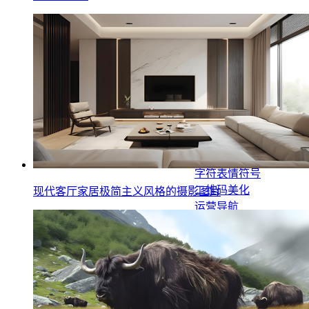
运营工具
运营日历
动态二维码
Emoji表情符号
微信RGB颜色
传统颜色
Web安全色
特殊符号
字符表情符号
二维码美化
现代客厅家居极简主义风格的摄影图片
运营导航
图片处理
图片格式转换
图片无损放大
图片压缩