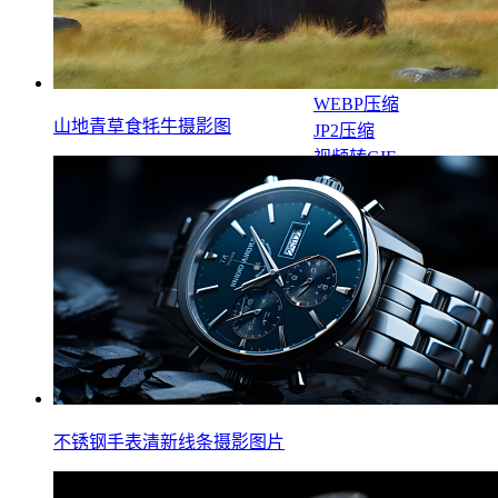
JPG压缩
PNG压缩
JPEG压缩
WEBP压缩
山地青草食牦牛摄影图
JP2压缩
视频转GIF
图片合成GIF
新手教程
帮助中心
免费领会员
工具测评
不锈钢手表清新线条摄影图片