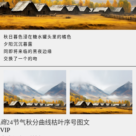
秋日暮色浸在糖水罐头里的橘色
夕阳沉沉暮露
同即将来临的黑夜边缘
交换了一个的吻
商
24节气秋分曲线枯叶序号图文
VIP