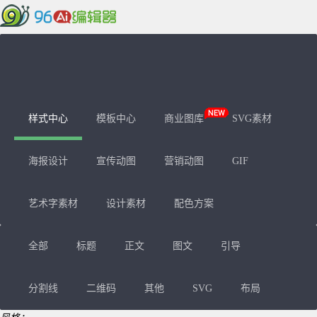
首页
素材库
微信工具
新手教程
个人VIP
企业VIP
登录
注册
样式中心
模板中心
商业图库
SVG素材
海报设计
宣传动图
营销动图
GIF
艺术字素材
设计素材
配色方案
全部
标题
正文
图文
引导
分割线
二维码
其他
SVG
布局