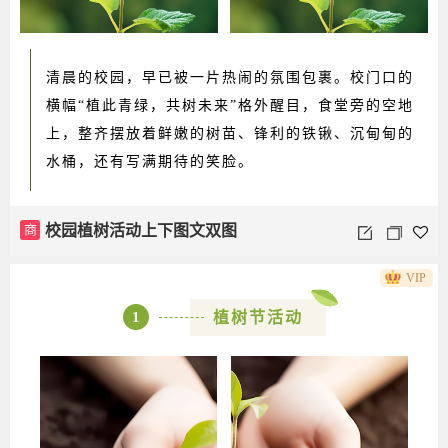
清晨的校园，早已被一片热闹的氛围包裹。校门口的
横幅“植此青绿，共树未来”格外醒目，食堂旁的空地
上，整齐摆放着鲜嫩的树苗、锋利的铁锹、沉甸甸的
水桶，还有写满期待的笑脸。
商
校园植树活动上下图文双图
VIP
1
植树节活动