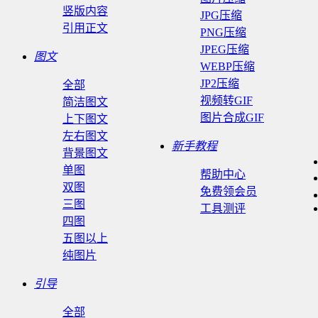
竖版内容
JPG压缩
引用正文
PNG压缩
JPEG压缩
图文
WEBP压缩
JP2压缩
全部
视频转GIF
简洁图文
图片合成GIF
上下图文
左右图文
新手教程
背景图文
单图
帮助中心
双图
免费领会员
三图
工具测评
四图
五图以上
纯图片
引导
全部