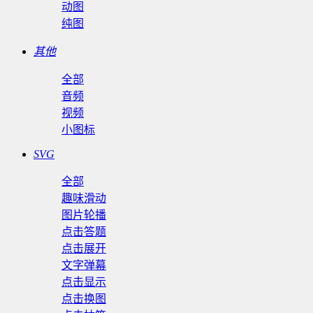
动图
纯图
其他
全部
音频
视频
小图标
SVG
全部
趣味滑动
图片轮播
点击答题
点击展开
文字弹幕
点击显示
点击换图