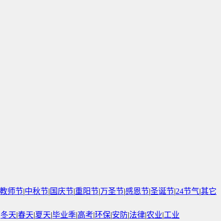
教师节
|
中秋节
|
国庆节
|
重阳节
|
万圣节
|
感恩节
|
圣诞节
|
24节气
|
其它
|
冬天
|
春天
|
夏天
|
毕业季
|
高考
|
环保
|
安防
|
法律
|
农业
|
工业