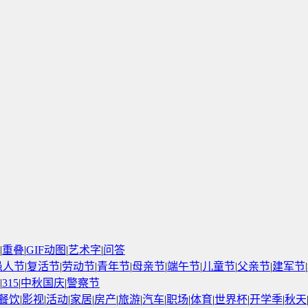
|
重叠
|
GIF动图
|
艺术字
|
问答
愚人节
|
复活节
|
劳动节
|
青年节
|
母亲节
|
端午节
|
儿童节
|
父亲节
|
建军节
|
|
315
|
中秋国庆
|
警察节
餐饮
|
影视
|
活动
|
家居
|
房产
|
旅游
|
汽车
|
职场
|
体育
|
世界杯
|
开学季
|
秋天