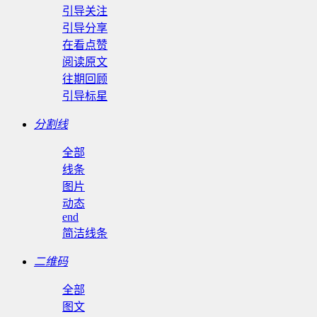
引导关注
引导分享
在看点赞
阅读原文
往期回顾
引导标星
分割线
全部
线条
图片
动态
end
简洁线条
二维码
全部
图文