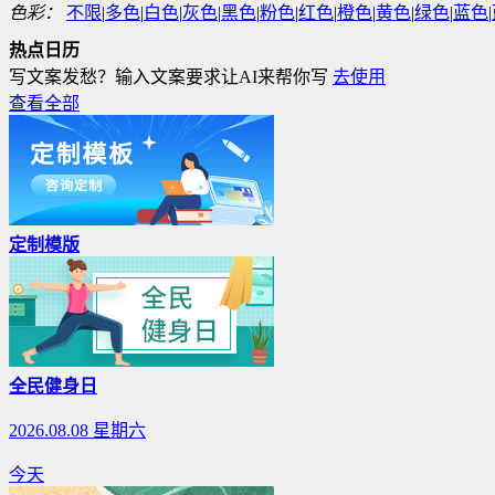
色彩：
不限
|
多色
|
白色
|
灰色
|
黑色
|
粉色
|
红色
|
橙色
|
黄色
|
绿色
|
蓝色
|
热点日历
写文案发愁？输入文案要求让AI来帮你写
去使用
查看全部
定制模版
全民健身日
2026.08.08 星期六
今天