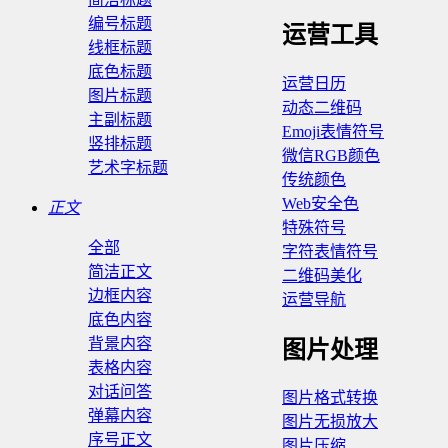
编号标题
运营工具
线框标题
底色标题
运营日历
图片标题
动态二维码
主副标题
Emoji表情符号
竖排标题
微信RGB颜色
艺术字标题
传统颜色
Web安全色
正文
特殊符号
全部
字符表情符号
简洁正文
二维码美化
边框内容
运营导航
底色内容
背景内容
图片处理
表格内容
对话问答
图片格式转换
弹幕内容
图片无损放大
序号正文
图片压缩