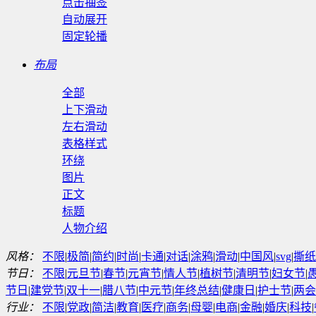
点击抽签
自动展开
固定轮播
布局
全部
上下滑动
左右滑动
表格样式
环绕
图片
正文
标题
人物介绍
风格：
不限
|
极简
|
简约
|
时尚
|
卡通
|
对话
|
涂鸦
|
滑动
|
中国风
|
svg
|
撕纸
节日：
不限
|
元旦节
|
春节
|
元宵节
|
情人节
|
植树节
|
清明节
|
妇女节
|
节日
|
建党节
|
双十一
|
腊八节
|
中元节
|
年终总结
|
健康日
|
护士节
|
两会
行业：
不限
|
党政
|
简洁
|
教育
|
医疗
|
商务
|
母婴
|
电商
|
金融
|
婚庆
|
科技
|