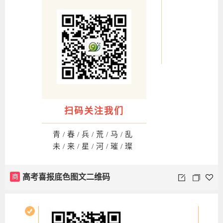
扫码关注我们
青/春/兵/荒/马/乱
未/来/星/河/璀/璨
商
高考喜报底色图文二维码