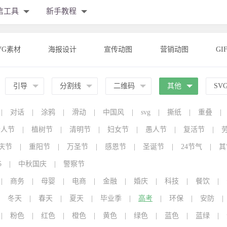
信工具
新手教程
VG素材
海报设计
宣传动图
营销动图
GI
引导
分割线
二维码
其他
SV
|
对话
|
涂鸦
|
滑动
|
中国风
|
svg
|
撕纸
|
重叠
|
情人节
|
植树节
|
清明节
|
妇女节
|
愚人节
|
复活节
|
庆节
|
重阳节
|
万圣节
|
感恩节
|
圣诞节
|
24节气
|
其
5
|
中秋国庆
|
警察节
|
商务
|
母婴
|
电商
|
金融
|
婚庆
|
科技
|
餐饮
|
冬天
|
春天
|
夏天
|
毕业季
|
高考
|
环保
|
安防
|
|
粉色
|
红色
|
橙色
|
黄色
|
绿色
|
蓝色
|
蓝绿
|