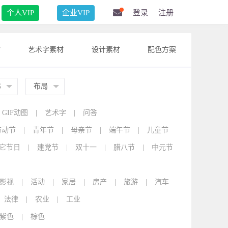
个人VIP
企业VIP
登录
注册
F
艺术字素材
设计素材
配色方案
G
布局
GIF动图
|
艺术字
|
问答
劳动节
|
青年节
|
母亲节
|
端午节
|
儿童节
它节日
|
建党节
|
双十一
|
腊八节
|
中元节
影视
|
活动
|
家居
|
房产
|
旅游
|
汽车
法律
|
农业
|
工业
紫色
|
棕色