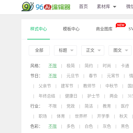
首页
素材库
微
样式中心
模板中心
商业图库
S
全部
标题
正文
图文
风格：
不限
|
极简
|
简约
|
时尚
|
卡通
节日：
不限
|
元旦节
|
春节
|
元宵节
|
|
父亲节
|
建军节
|
教师节
|
中秋节
|
国
|
年终总结
|
健康日
|
护士节
|
两会
|
31
行业：
不限
|
党政
|
简洁
|
教育
|
医疗
|
职场
|
体育
|
世界杯
|
开学季
|
秋天
|
色彩：
不限
|
多色
|
白色
|
灰色
|
黑色