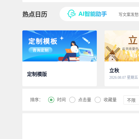
热点日历
写文案发愁
立秋
定制模版
2026.08.07 星期五



时间
点击量
收藏量
排序：