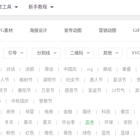
信工具
新手教程
VG素材
海报设计
宣传动图
营销动图
GI
引导
分割线
二维码
其他
SV
|
对话
|
涂鸦
|
滑动
|
中国风
|
svg
|
撕纸
|
重叠
|
情人节
|
植树节
|
清明节
|
妇女节
|
愚人节
|
复活节
|
庆节
|
重阳节
|
万圣节
|
感恩节
|
圣诞节
|
24节气
|
其
5
|
中秋国庆
|
警察节
|
商务
|
母婴
|
电商
|
金融
|
婚庆
|
科技
|
餐饮
|
冬天
|
春天
|
夏天
|
毕业季
|
高考
|
环保
|
安防
|
|
粉色
|
红色
|
橙色
|
黄色
|
绿色
|
蓝色
|
蓝绿
|