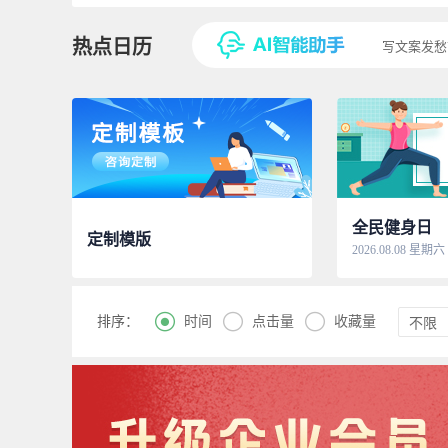
热点日历
写文案发愁
全民健身日
定制模版
2026.08.08 星期六



时间
点击量
收藏量
排序：