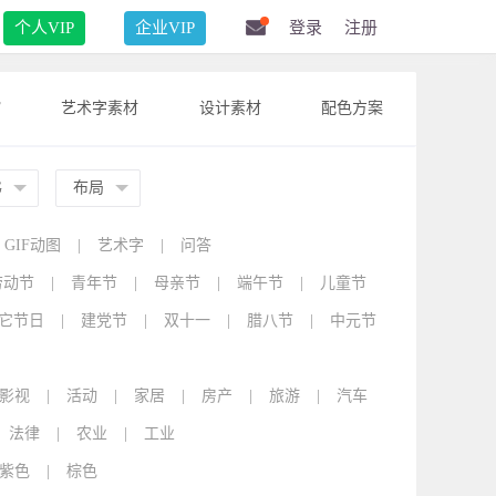
个人VIP
企业VIP
登录
注册
F
艺术字素材
设计素材
配色方案
G
布局
GIF动图
|
艺术字
|
问答
劳动节
|
青年节
|
母亲节
|
端午节
|
儿童节
它节日
|
建党节
|
双十一
|
腊八节
|
中元节
影视
|
活动
|
家居
|
房产
|
旅游
|
汽车
法律
|
农业
|
工业
紫色
|
棕色