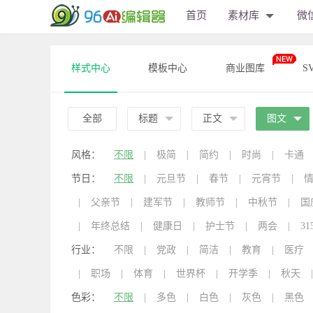
首页
素材库
微
样式中心
模板中心
商业图库
S
全部
标题
正文
图文
风格：
不限
|
极简
|
简约
|
时尚
|
卡通
节日：
不限
|
元旦节
|
春节
|
元宵节
|
|
父亲节
|
建军节
|
教师节
|
中秋节
|
国
|
年终总结
|
健康日
|
护士节
|
两会
|
31
行业：
不限
|
党政
|
简洁
|
教育
|
医疗
|
职场
|
体育
|
世界杯
|
开学季
|
秋天
|
色彩：
不限
|
多色
|
白色
|
灰色
|
黑色