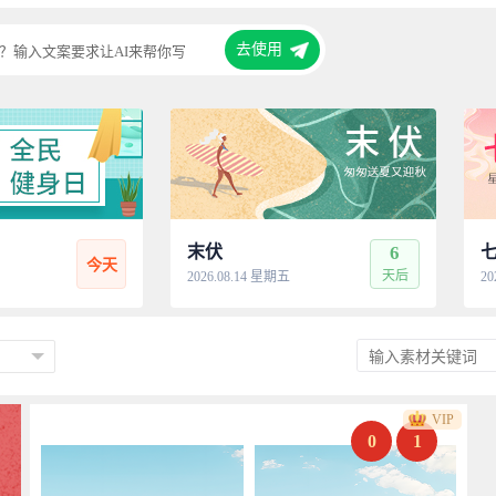
去使用
？输入文案要求让AI来帮你写
末伏
6
今天
天后
2026.08.14 星期五
20
VIP
0
1