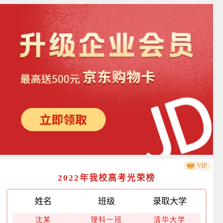
VIP
2022年我校高考光荣榜
姓名
班级
录取大学
沈某
理科一班
清华大学