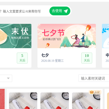
去使用
？输入文案要求让AI来帮你写
5
七夕
10
天后
天后
2026.08.19 星期三
20
VIP