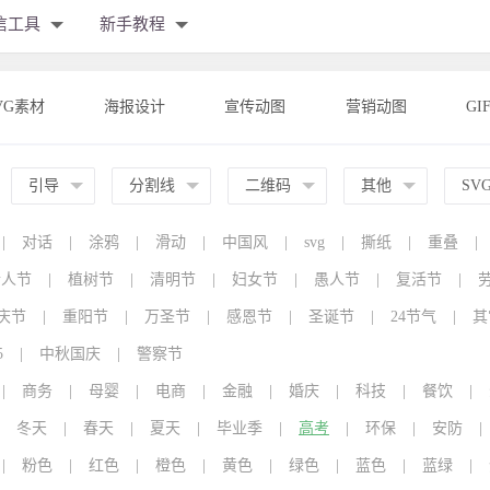
信工具
新手教程
VG素材
海报设计
宣传动图
营销动图
GI
引导
分割线
二维码
其他
SV
|
对话
|
涂鸦
|
滑动
|
中国风
|
svg
|
撕纸
|
重叠
|
情人节
|
植树节
|
清明节
|
妇女节
|
愚人节
|
复活节
|
庆节
|
重阳节
|
万圣节
|
感恩节
|
圣诞节
|
24节气
|
其
5
|
中秋国庆
|
警察节
|
商务
|
母婴
|
电商
|
金融
|
婚庆
|
科技
|
餐饮
|
冬天
|
春天
|
夏天
|
毕业季
|
高考
|
环保
|
安防
|
|
粉色
|
红色
|
橙色
|
黄色
|
绿色
|
蓝色
|
蓝绿
|