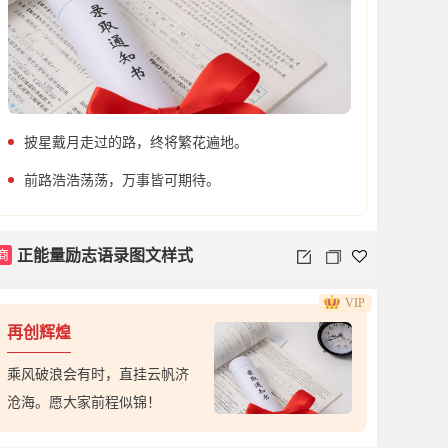
披星戴月走过的路，终将繁花遍地。
前路浩浩荡荡，万事皆可期待。
商
正能量励志语录图文样式
VIP
再创辉煌
乘风破浪会有时，直挂云帆济
沧海。愿大家前程似锦！