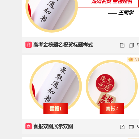
热烈祝贺 金榜题名
——
王同学
商
高考金榜题名祝贺标题样式
V
喜报2
喜报1
商
喜报双图展示双图