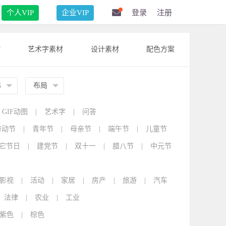
个人VIP
企业VIP
登录
注册
F
艺术字素材
设计素材
配色方案
G
布局
GIF动图
|
艺术字
|
问答
劳动节
|
青年节
|
母亲节
|
端午节
|
儿童节
它节日
|
建党节
|
双十一
|
腊八节
|
中元节
影视
|
活动
|
家居
|
房产
|
旅游
|
汽车
法律
|
农业
|
工业
紫色
|
棕色