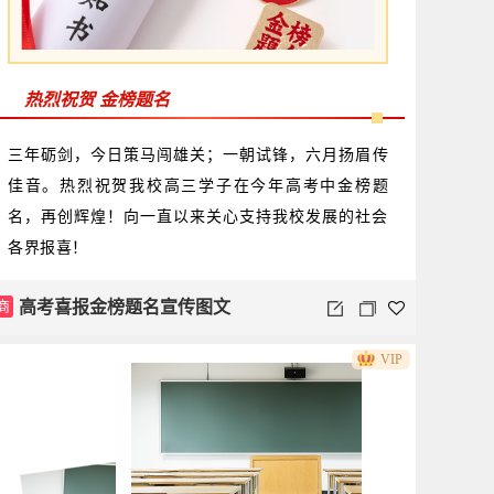
热烈祝贺 金榜题名
三年砺剑，今日策马闯雄关；一朝试锋，六月扬眉传
佳音。热烈祝贺我校高三学子在今年高考中金榜题
名，再创辉煌！向一直以来关心支持我校发展的社会
各界报喜！
商
高考喜报金榜题名宣传图文
VIP