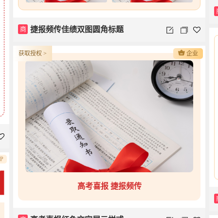
商
捷报频传佳绩双图圆角标题
获取授权 >
企业
IP
高考喜报 捷报频传