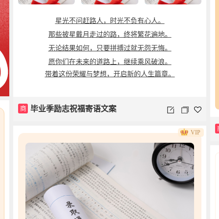
星光不问赶路人，时光不负有心人。
那些披星戴月走过的路，终将繁花遍地。
无论结果如何，只要拼搏过就无怨无悔。
愿你们在未来的道路上，继续乘风破浪。
带着这份荣耀与梦想，开启新的人生篇章。
商
毕业季励志祝福寄语文案
VIP