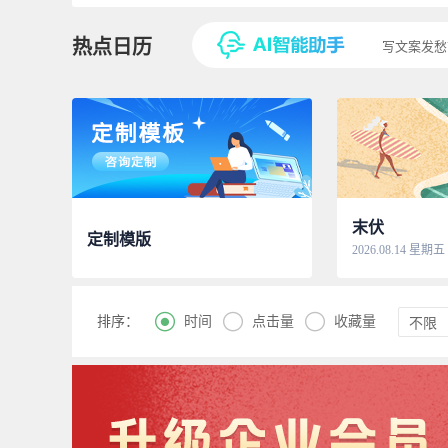
热点日历
写文案发愁
末伏
定制模版
2026.08.14 星期五



时间
点击量
收藏量
排序：