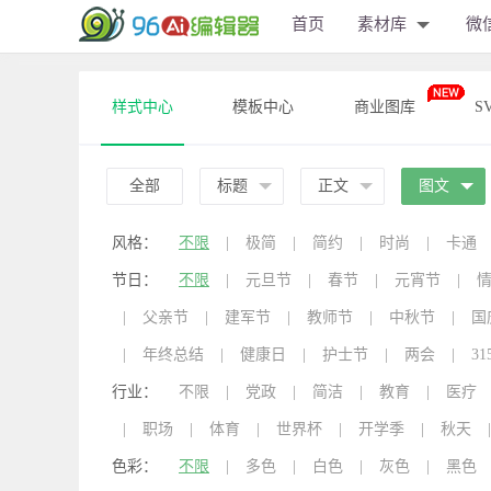
首页
素材库
微
样式中心
模板中心
商业图库
S
全部
标题
正文
图文
风格：
不限
|
极简
|
简约
|
时尚
|
卡通
节日：
不限
|
元旦节
|
春节
|
元宵节
|
|
父亲节
|
建军节
|
教师节
|
中秋节
|
国
|
年终总结
|
健康日
|
护士节
|
两会
|
31
行业：
不限
|
党政
|
简洁
|
教育
|
医疗
|
职场
|
体育
|
世界杯
|
开学季
|
秋天
|
色彩：
不限
|
多色
|
白色
|
灰色
|
黑色