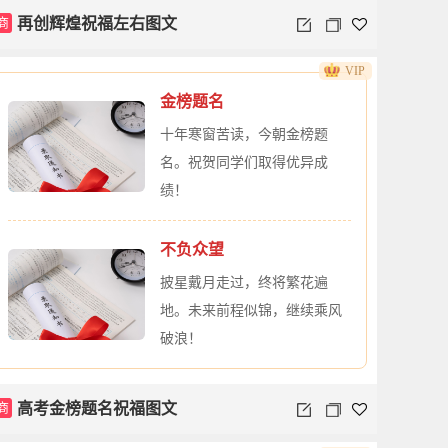
商
再创辉煌祝福左右图文
VIP
金榜题名
十年寒窗苦读，今朝金榜题
名。祝贺同学们取得优异成
绩！
不负众望
披星戴月走过，终将繁花遍
地。未来前程似锦，继续乘风
破浪！
商
高考金榜题名祝福图文