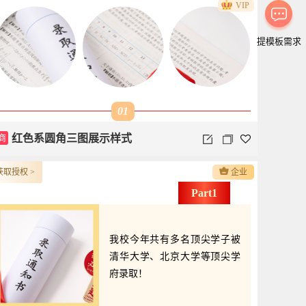
VIP
提模板需求
01
商
红色系圆角三图展示样式
获取授权 >
企业
Part1
我校今年共有多名顶尖学子被
清华大学、北京大学等顶尖学
府录取！