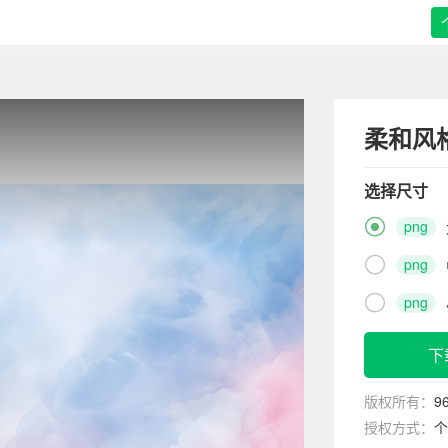
柔和风
选择尺寸

png

png

png
下
版权所有：
9
授权方式：
个