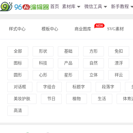
首页
素材库
微信工具
新手教程
样式中心
模板中心
商业图库
SVG素材
全部
形状
基础
方形
免扣
图标
科技
产品
自然
漂浮
圆形
心形
星形
立体
祥云
对话框
字组合
标题字
段落字
美妆护肤
节日
植物
生活
体育
高清