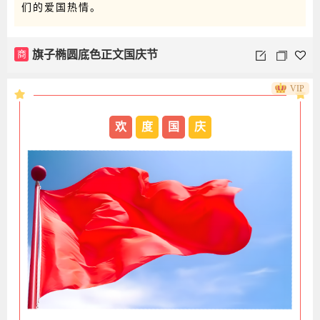
们的爱国热情。
商
旗子椭圆底色正文国庆节
VIP
欢
度
国
庆