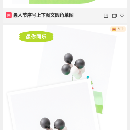
商
愚人节序号上下图文圆角单图
VIP
愚你同乐