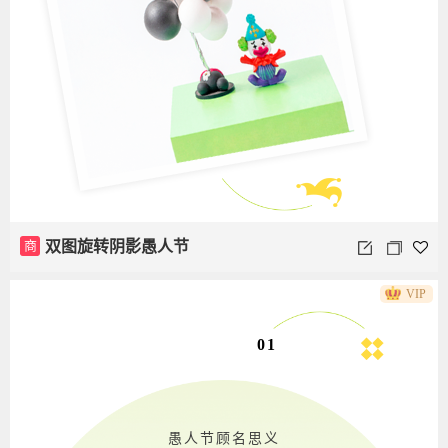
商
双图旋转阴影愚人节
VIP
01
愚人节顾名思义