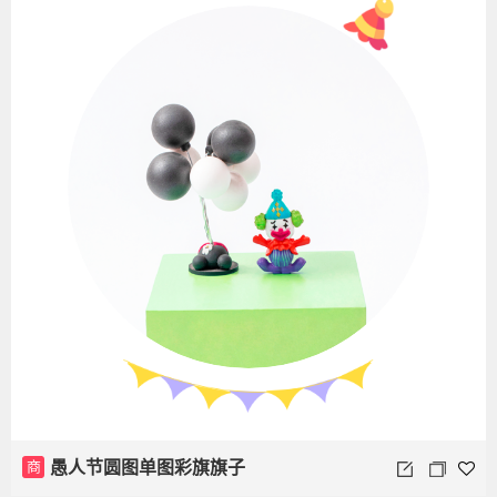
商
愚人节圆图单图彩旗旗子