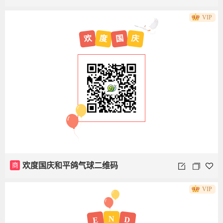
VIP
欢
度
国
庆
商
欢度国庆和平鸽气球二维码
VIP
N
D
E