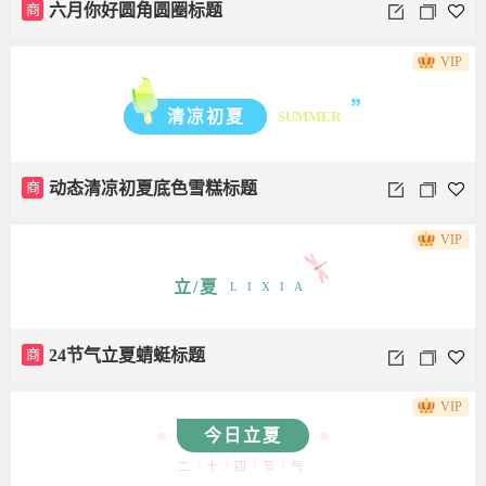
商
六月你好圆角圆圈标题
VIP
清凉初夏
SUMMER
商
动态清凉初夏底色雪糕标题
VIP
立/夏
LIXIA
商
24节气立夏蜻蜓标题
VIP
今日立夏
二/十/四/节/气