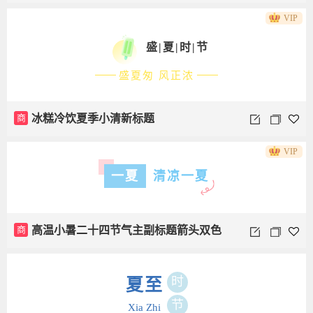
VIP
盛|夏|时|节
盛夏匆 风正浓
商
冰糕冷饮夏季小清新标题
VIP
一夏
清凉一夏
商
高温小暑二十四节气主副标题箭头双色
时
夏至
节
Xia Zhi