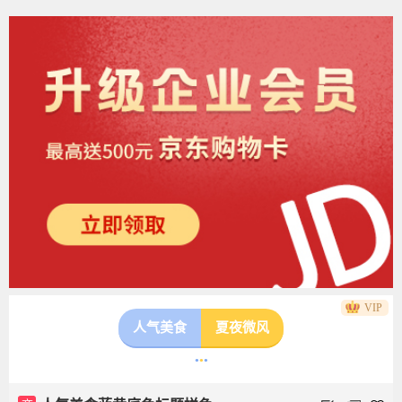
VIP
人气美食
夏夜微风
●
●
●