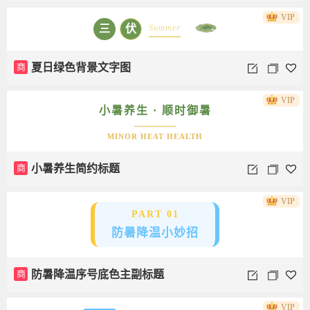
VIP
Summer
三
伏
商
夏日绿色背景文字图
VIP
小暑养生 · 顺时御暑
MINOR HEAT HEALTH
商
小暑养生简约标题
VIP
PART 01
防暑降温小妙招
商
防暑降温序号底色主副标题
VIP