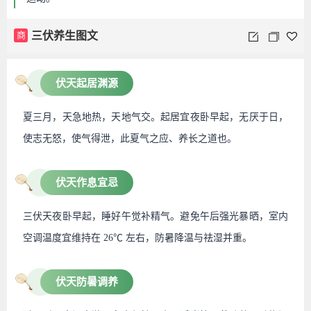
商
三伏养生图文
伏天起居渊源
夏三月，天急地热，天地气交。起居宜夜卧早起，无厌于日，
使志无怒，使气得泄，此夏气之应、养长之道也。
伏天作息宜忌
三伏天夜卧早起，睡好午觉补精气。避免午后强光暴晒，室内
空调温度宜维持在 26℃ 左右，防暑降温与祛湿并重。
伏天防暑调养