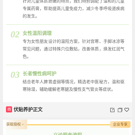
针对儿童体质娇嫩的特点，我们特别调配了温和的儿童
专属药膏，帮助提高儿童免疫力，减少冬季呼吸道疾病
的发生。
02
女性温阳调理
专为女性朋友设计的温阳方案，针对宫寒、手脚冰凉等
常见问题，通过特殊穴位敷贴，改善体质，焕发红润气
色。
03
长者慢性病呵护
结合老年人脾胃虚弱等情况，精选老中医秘方，温和驱
寒除湿，辅助缓解老寒腿及慢性支气管炎等症状。
商
伏贴养护正文
获取授权 >
企业专享