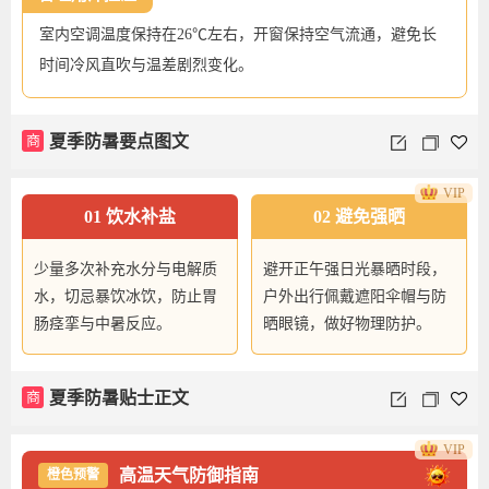
室内空调温度保持在26℃左右，开窗保持空气流通，避免长
时间冷风直吹与温差剧烈变化。
商
夏季防暑要点图文
VIP
01 饮水补盐
02 避免强晒
少量多次补充水分与电解质
避开正午强日光暴晒时段，
水，切忌暴饮冰饮，防止胃
户外出行佩戴遮阳伞帽与防
肠痉挛与中暑反应。
晒眼镜，做好物理防护。
商
夏季防暑贴士正文
VIP
高温天气防御指南
橙色预警