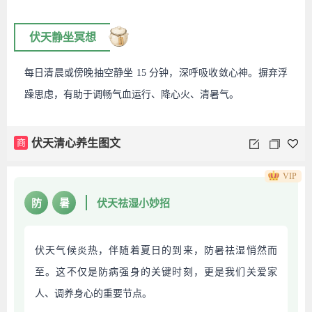
伏天静坐冥想
每日清晨或傍晚抽空静坐 15 分钟，深呼吸收敛心神。摒弃浮
躁思虑，有助于调畅气血运行、降心火、清暑气。
商
伏天清心养生图文
VIP
防
暑
伏天祛湿小妙招
伏天气候炎热，伴随着夏日的到来，防暑祛湿悄然而
至。这不仅是防病强身的关键时刻，更是我们关爱家
人、调养身心的重要节点。