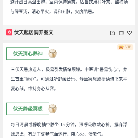
避开烈日高温出游，室内保持通爽。适当饮用荷叶茶、酸梅汤
与绿豆汤，清心平火，调和五脏，安度酷暑。
商
伏天起居调养图文
VIP
伏天清心养神
三伏天暑热逼人，极易引发情绪烦躁。中医讲“暑易伤心”，养
生首重“清心”。可通过听舒缓音乐、静坐冥想或研读诗书来平
复心绪，维持身心从容。
伏天静坐冥想
每日清晨或傍晚抽空静坐 15 分钟，深呼吸收敛心神。摒弃浮
躁思虑，有助于调畅气血运行、降心火、清暑气。