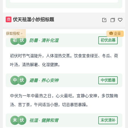
商
伏天祛湿小妙招标题
获取授权 >
企业
初
伏
初伏启幕
防暑 · 清补化湿
初伏时节气温陡升，人体湿热交蒸。饮食宜食绿豆、冬瓜、荷
叶汤，清热解暑、化湿健脾。
中
伏
中伏酷暑
避暑 · 养心安神
中伏为一年中最热之日，心火最旺。宜静心安神，多饮酸梅
汤、苦丁茶，午间适当小憩，切忌暴怒暴躁。
末
伏
末伏清补
祛湿 · 健脾和胃