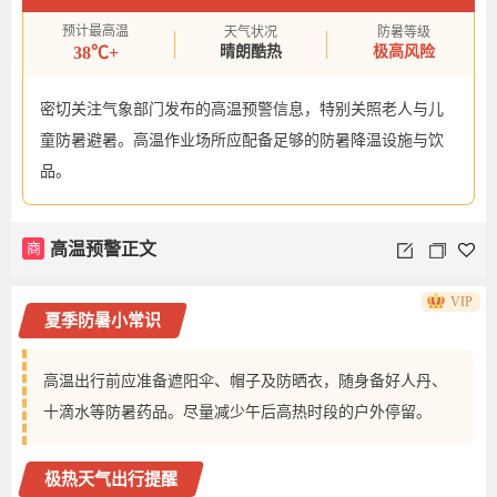
预计最高温
天气状况
防暑等级
38℃+
晴朗酷热
极高风险
密切关注气象部门发布的高温预警信息，特别关照老人与儿
童防暑避暑。高温作业场所应配备足够的防暑降温设施与饮
品。
商
高温预警正文
VIP
夏季防暑小常识
高温出行前应准备遮阳伞、帽子及防晒衣，随身备好人丹、
十滴水等防暑药品。尽量减少午后高热时段的户外停留。
极热天气出行提醒