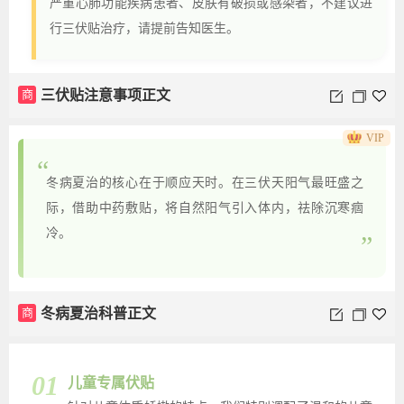
严重心肺功能疾病患者、皮肤有破损或感染者，不建议进
行三伏贴治疗，请提前告知医生。
商
三伏贴注意事项正文
VIP
“
冬病夏治的核心在于顺应天时。在三伏天阳气最旺盛之
际，借助中药敷贴，将自然阳气引入体内，祛除沉寒痼
冷。
”
商
冬病夏治科普正文
01
儿童专属伏贴