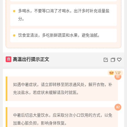
多喝水，不要等口渴了才喝水，出汗多时补充适量盐
分。
饮食宜清淡，多吃新鲜蔬菜和水果，避免油腻。
商
高温出行提示正文
VIP
01
如遇中暑症状，请立即转移至阴凉通风处，解开衣物，补
充淡盐水，若症状未缓解请及时就医。
02
中暑后切忌大量饮水，应采取分次小口饮用的方式，以免
加重心脏负担，影响身体恢复。