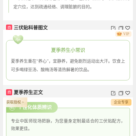
定穴位，达到疏通经络、调理脏腑的目的。
商
三伏贴科普图文
VIP
夏季养生小常识
夏季养生重在“养心”，宜静养，避免剧烈运动出大汗。饮食上
可多喝绿豆汤、酸梅汤等清热解暑的饮品。
商
夏季养生正文
获取授权 >
企业专享
个性化体质辨识
01
专业中医师现场把脉，为您量身定制最适合的三伏贴配方，
效果更佳。