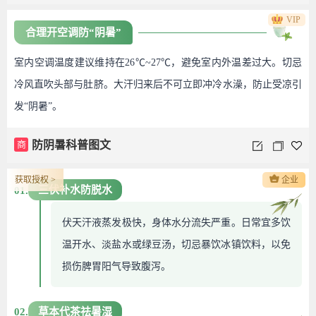
VIP
合理开空调防“阴暑”
室内空调温度建议维持在26℃~27℃，避免室内外温差过大。切忌
冷风直吹头部与肚脐。大汗归来后不可立即冲冷水澡，防止受凉引
发“阴暑”。
商
防阴暑科普图文
获取授权 >
企业
三伏补水防脱水
01.
伏天汗液蒸发极快，身体水分流失严重。日常宜多饮
温开水、淡盐水或绿豆汤，切忌暴饮冰镇饮料，以免
损伤脾胃阳气导致腹泻。
草本代茶祛暑湿
02.