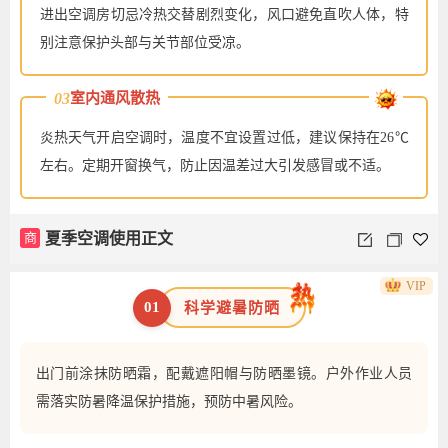
进出空调房切忌冷热交替剧烈变化，风口避免直吹人体，特
别注意保护头部与关节部位受凉。
03
室内通风散热
炎热天气开启空调时，温度不宜设置过低，建议保持在26℃
左右。定期开窗换气，防止因温差过大引发感冒或不适。
商
夏季空调使用正文
VIP
01
科学避暑防晒
出门前涂抹防晒霜，配戴遮阳帽与防晒墨镜。户外作业人员
需落实防暑降温保护措施，预防中暑风险。