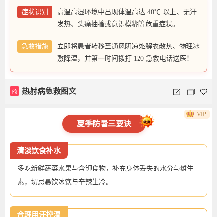
症状识别
高温高湿环境中出现体温高达 40℃ 以上、无汗
发热、头痛抽搐或意识模糊等危重症状。
急救措施
立即将患者转移至通风阴凉处解衣散热、物理冰
敷降温，并第一时间拨打 120 急救电话送医！
商
热射病急救图文
VIP
夏季防暑三要诀
清淡饮食补水
多吃新鲜蔬菜水果与含钾食物，补充身体丢失的水分与维生
素，切忌暴饮冰饮与辛辣生冷。
合理用汗控温