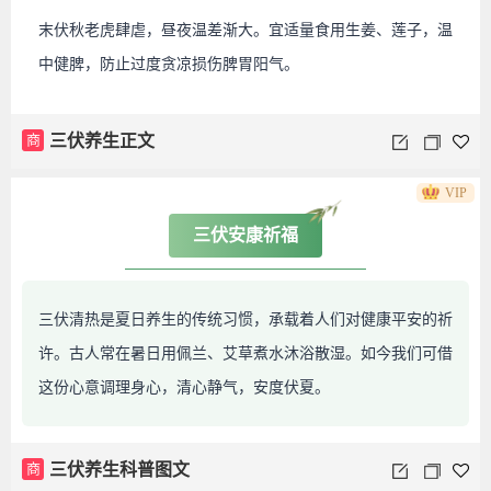
末伏秋老虎肆虐，昼夜温差渐大。宜适量食用生姜、莲子，温
中健脾，防止过度贪凉损伤脾胃阳气。
商
三伏养生正文
VIP
三伏安康祈福
三伏清热是夏日养生的传统习惯，承载着人们对健康平安的祈
许。古人常在暑日用佩兰、艾草煮水沐浴散湿。如今我们可借
这份心意调理身心，清心静气，安度伏夏。
商
三伏养生科普图文