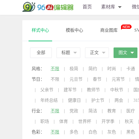
首页
素材库
微
样式中心
模板中心
商业图库
S
全部
标题
正文
图文
风格：
不限
|
极简
|
简约
|
时尚
|
卡通
节日：
不限
|
元旦节
|
春节
|
元宵节
|
|
父亲节
|
建军节
|
教师节
|
中秋节
|
国
|
年终总结
|
健康日
|
护士节
|
两会
|
31
行业：
不限
|
党政
|
简洁
|
教育
|
医疗
|
职场
|
体育
|
世界杯
|
开学季
|
秋天
|
色彩：
不限
|
多色
|
白色
|
灰色
|
黑色