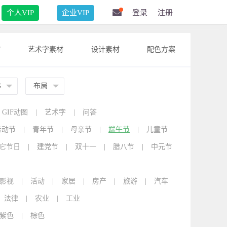
个人VIP
企业VIP
登录
注册
F
艺术字素材
设计素材
配色方案
G
布局
GIF动图
|
艺术字
|
问答
劳动节
|
青年节
|
母亲节
|
端午节
|
儿童节
它节日
|
建党节
|
双十一
|
腊八节
|
中元节
影视
|
活动
|
家居
|
房产
|
旅游
|
汽车
法律
|
农业
|
工业
紫色
|
棕色