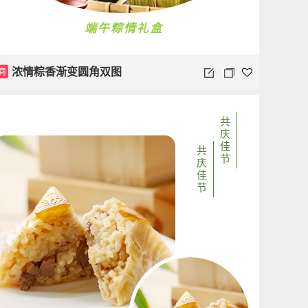
端午粽情礼盒
商
浓情粽香渐变圆角双图
共
庆
佳
共
节
庆
佳
节