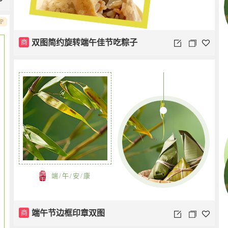
IP
商
双图简约旋转端午佳节吃粽子
端/午/安/康
商
端午节边框印章双图