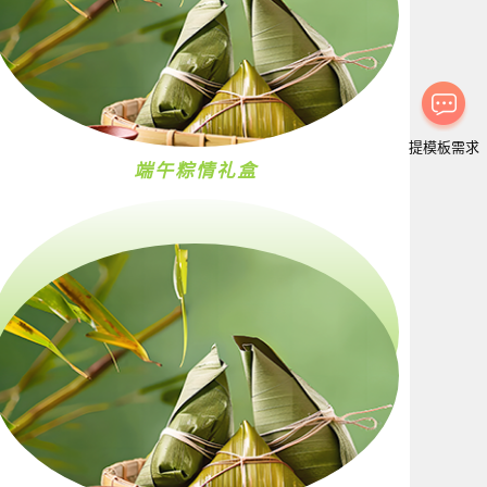
提模板需求
端午粽情礼盒