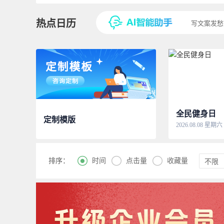
热点日历
写文案发愁
全民健身日
定制模版
2026.08.08 星期六



时间
点击量
收藏量
排序：