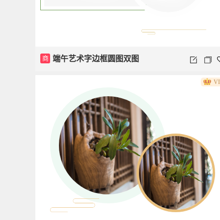
商
端午艺术字边框圆图双图
V