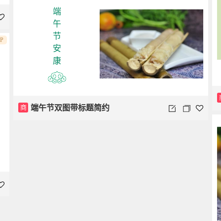
端
午
节
IP
安
康
商
端午节双图带标题简约