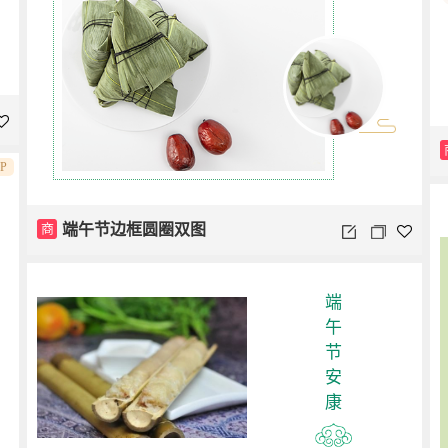
IP
商
端午节边框圆圈双图
端
午
节
安
康