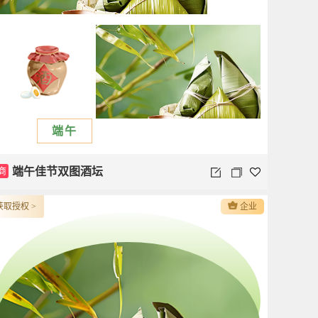
端午
商
端午佳节双图酒坛
获取授权 >
企业