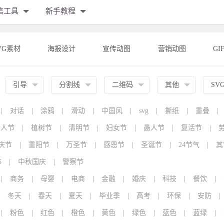
信工具
新手教程
VG素材
海报设计
宣传动图
营销动图
GI
引导
分割线
二维码
其他
SV
|
对话
|
涂鸦
|
滑动
|
中国风
|
svg
|
撕纸
|
重叠
|
情人节
|
植树节
|
清明节
|
妇女节
|
愚人节
|
复活节
|
庆节
|
重阳节
|
万圣节
|
感恩节
|
圣诞节
|
24节气
|
其
5
|
中秋国庆
|
警察节
|
商务
|
母婴
|
电商
|
金融
|
婚庆
|
科技
|
餐饮
|
冬天
|
春天
|
夏天
|
毕业季
|
高考
|
环保
|
安防
|
|
粉色
|
红色
|
橙色
|
黄色
|
绿色
|
蓝色
|
蓝绿
|