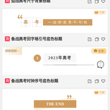
商
迎战高考尺子背景标题
VIP
高
考
一/战/即/胜 势/不/可/挡
商
备战高考田字格引号底色标题
获取授权 >
企业
2023年高考
1
商
备战高考时钟序号底色标题
VIP
THE END