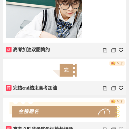
商
高考加油双图简约
VIP
完
商
完结end结束高考加油
VIP
金榜题名
商