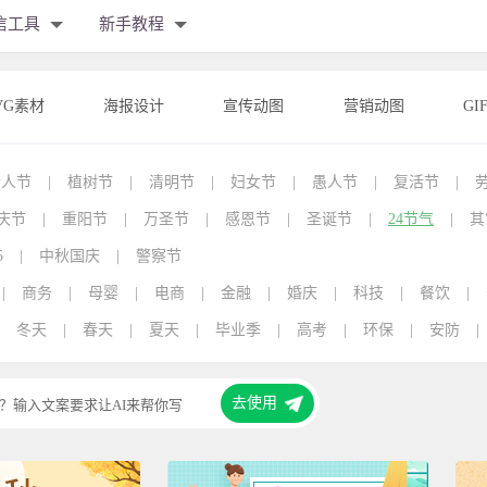
信工具
新手教程
VG素材
海报设计
宣传动图
营销动图
GI
情人节
|
植树节
|
清明节
|
妇女节
|
愚人节
|
复活节
|
庆节
|
重阳节
|
万圣节
|
感恩节
|
圣诞节
|
24节气
|
其
5
|
中秋国庆
|
警察节
|
商务
|
母婴
|
电商
|
金融
|
婚庆
|
科技
|
餐饮
|
冬天
|
春天
|
夏天
|
毕业季
|
高考
|
环保
|
安防
|
去使用
？输入文案要求让AI来帮你写