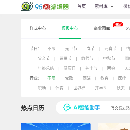
首页
素材库
微
样式中心
模板中心
商业图库
S
节日：
不限
|
元旦节
|
春节
|
元宵节
|
|
父亲节
|
建军节
|
教师节
|
中秋节
|
国
|
年终总结
|
健康日
|
护士节
|
两会
|
31
行业：
不限
|
党政
|
简洁
|
教育
|
医疗
|
职场
|
体育
|
世界杯
|
开学季
|
秋天
|
热点日历
写文案发愁