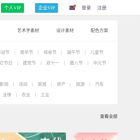
个人VIP
企业VIP
登录
注册
F
艺术字素材
设计素材
配色方案
劳动节
|
青年节
|
母亲节
|
端午节
|
儿童节
它节日
|
建党节
|
双十一
|
腊八节
|
中元节
影视
|
活动
|
家居
|
房产
|
旅游
|
汽车
法律
|
农业
|
工业
查看全部