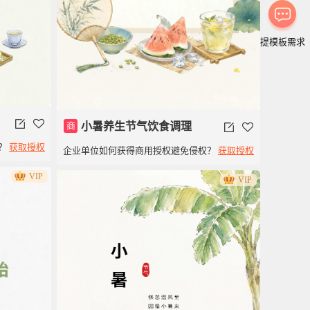
提模板需求
商
小暑养生节气饮食调理
？
获取授权
企业单位如何获得商用授权避免侵权？
获取授权
VIP
VIP