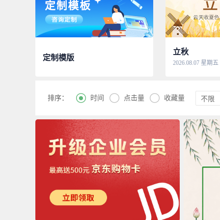
立秋
定制模版
2026.08.07 星期五



时间
点击量
收藏量
排序：