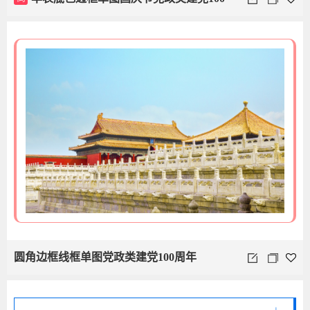
周年政务类
圆角边框线框单图党政类建党100周年