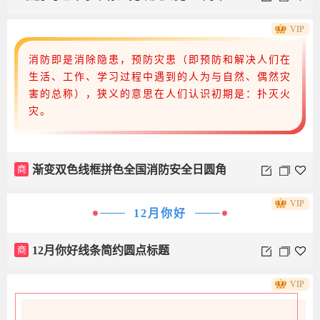
VIP
3
虚线边框线框上下图文党政类建党100周年
02精彩瞬间
消防即是消除隐患，预防灾患（即预防和解决人们在
生活、工作、学习过程中遇到的人为与自然、偶然灾
害的总称），狭义的意思在人们认识初期是：扑灭火
灾。
三图序号艺术字带标题党政类建党100周年
商
渐变双色线框拼色全国消防安全日圆角
VIP
正文
12月你好
商
12月你好线条简约圆点标题
VIP