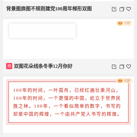
VIP
建党100周年
背景图换图不规则建党100周年梯形双图
VIP
100年的时间，一叶孤舟，已经红遍壮美河山，
100年的时间，一个更强的中国，屹立于世界民
商
双图花朵线条冬季12月你好
族之林。100年，一个看似简单的数字，书写的
却是中国的辉煌，一个由共产党人书写的辉煌。