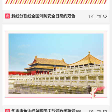
商
斜线分割线全国消防安全日简约双色
商
华表底色边框单图国庆节党政类建党100