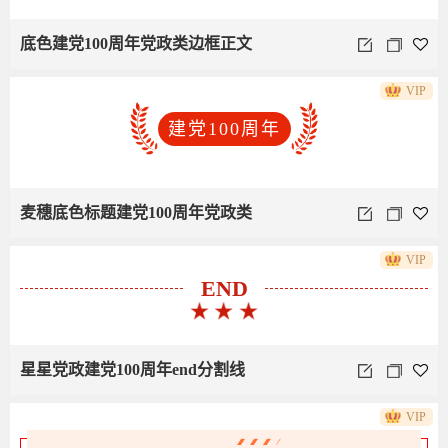
底色建党100周年党政类边框正文
VIP
建党100周年
麦穗底色标题建党100周年党政类
VIP
END
星星党政建党100周年end分割线
VIP