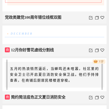
DECEMBER
商
12月你好雪花虚线分割线
VIP
五月的热浪悄然逼近，当蝉鸣还未喧嚣，社区里的
党政类建党100周年错位线框双图
安全卫士已开启夏日消防安全保卫战。他们手持排
查表，在商铺后厨居民楼楼道穿梭。
商
简约简洁底色正文夏日消防安全