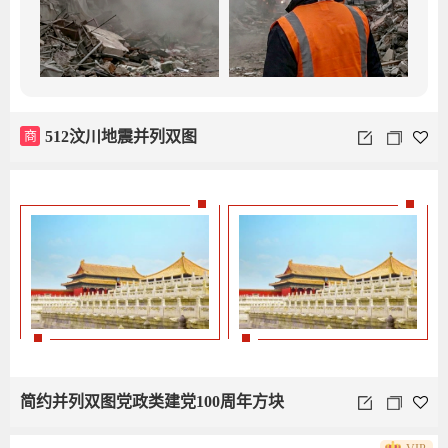
商
512汶川地震并列双图
简约并列双图党政类建党100周年方块