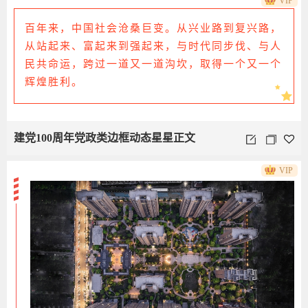
VIP
百年来，中国社会沧桑巨变。从兴业路到复兴路，
从站起来、富起来到强起来，与时代同步伐、与人
民共命运，跨过一道又一道沟坎，取得一个又一个
辉煌胜利。
建党100周年党政类边框动态星星正文
VIP