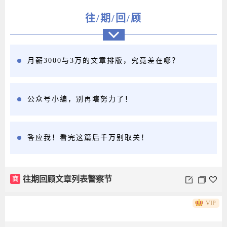
往/期/回/顾
月薪3000与3万的文章排版，究竟差在哪？
公众号小编，别再瞎努力了！
答应我！看完这篇后千万别取关！
商
往期回顾文章列表警察节
VIP