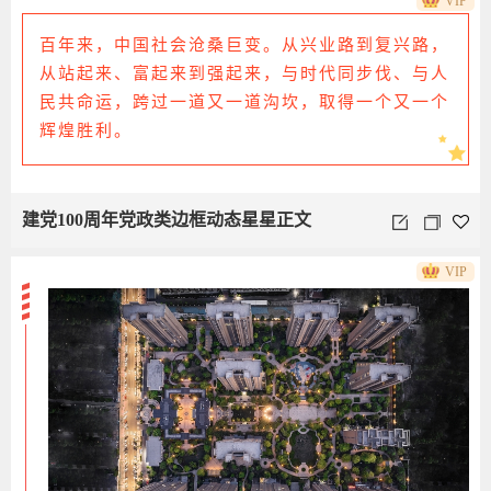
VIP
百年来，中国社会沧桑巨变。从兴业路到复兴路，
从站起来、富起来到强起来，与时代同步伐、与人
民共命运，跨过一道又一道沟坎，取得一个又一个
辉煌胜利。
建党100周年党政类边框动态星星正文
VIP