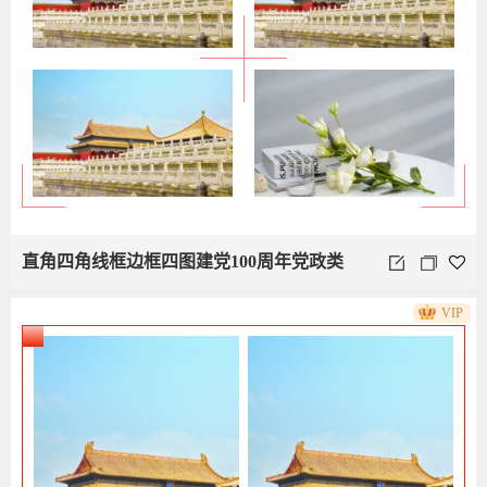
直角四角线框边框四图建党100周年党政类
VIP