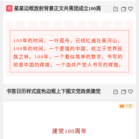
商
星星边框放射背景正文共青团成立100周
年
VIP
100年的时间，一叶孤舟，已经红遍壮美河山，
100年的时间，一个更强的中国，屹立于世界民
族之林。100年，一个看似简单的数字，书写的
却是中国的辉煌，一个由共产党人书写的辉煌。