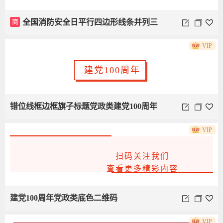
VIP
建党100周年
12.12爆款预售
错位线框边框旗子标题党政类建党100周年
商
双十二购物圆角三角双图
商
全国消防安全日平行四边形线条并列三
图
VIP
扫码关注我们
查看更多精彩内容
VIP