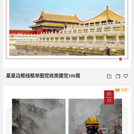
星星边框线框单图党政类建党100周
VIP
05
12