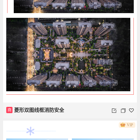
商
菱形双图线框消防安全
VIP