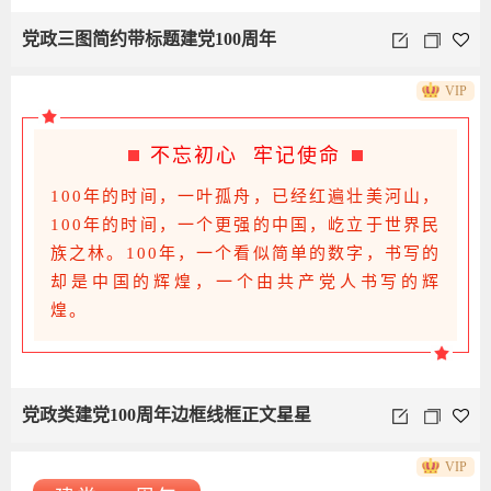
党政三图简约带标题建党100周年
VIP
不忘初心 牢记使命
100年的时间，一叶孤舟，已经红遍壮美河山，
100年的时间，一个更强的中国，屹立于世界民
族之林。100年，一个看似简单的数字，书写的
却是中国的辉煌，一个由共产党人书写的辉
煌。
党政类建党100周年边框线框正文星星
VIP