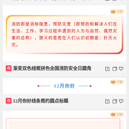
VIP
3
虚线边框线框上下图文党政类建党100周年
02精彩瞬间
消防即是消除隐患，预防灾患（即预防和解决人们在
生活、工作、学习过程中遇到的人为与自然、偶然灾
害的总称），狭义的意思在人们认识初期是：扑灭火
灾。
三图序号艺术字带标题党政类建党100周年
商
渐变双色线框拼色全国消防安全日圆角
VIP
正文
12月你好
商
12月你好线条简约圆点标题
VIP