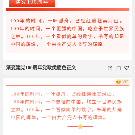
建党100周年
100年的时间，一叶孤舟，已经红遍壮美河山，
100年的时间，一个更强的中国，屹立于世界民族
之林。100年，一个看似简单的数字，书写的却是
中国的辉煌，一个由共产党人书写的辉煌。
渐变建党100周年党政类底色正文
VIP
100年的时间，一叶孤舟，已经红遍壮美河山，
100年的时间，一个更强的中国，屹立于世界民族
之林。100年，一个看似简单的数字，书写的却是
中国的辉煌，一个由共产党人书写的辉煌。