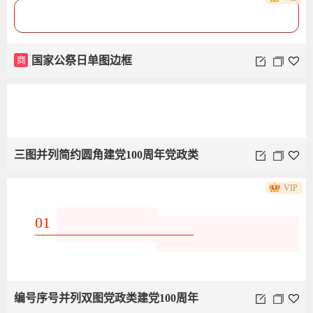
建党100周年党政类底色二维码
商
国家公祭日单图边框
VIP