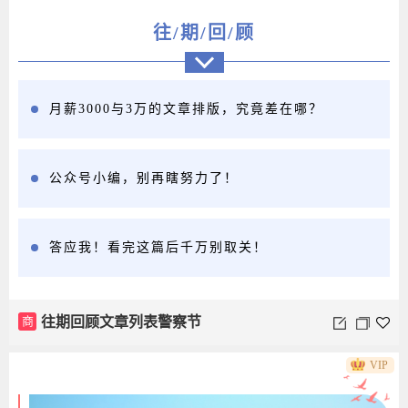
往/期/回/顾
月薪3000与3万的文章排版，究竟差在哪？
公众号小编，别再瞎努力了！
答应我！看完这篇后千万别取关！
商
往期回顾文章列表警察节
VIP