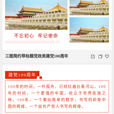
不忘初心 牢记使命
三图简约带标题党政类建党100周年
建党100周年
100年的时间，一叶孤舟，已经红遍壮美河山，100
年的时间，一个更强的中国，屹立于世界民族之
林。100年，一个看似简单的数字，书写的却是中
国的辉煌，一个由共产党人书写的辉煌。