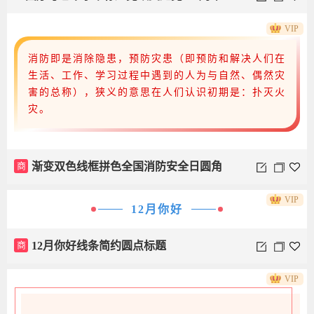
VIP
3
虚线边框线框上下图文党政类建党100周年
02精彩瞬间
消防即是消除隐患，预防灾患（即预防和解决人们在
生活、工作、学习过程中遇到的人为与自然、偶然灾
害的总称），狭义的意思在人们认识初期是：扑灭火
灾。
三图序号艺术字带标题党政类建党100周年
商
渐变双色线框拼色全国消防安全日圆角
VIP
正文
12月你好
商
12月你好线条简约圆点标题
VIP