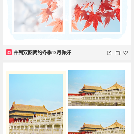
商
并列双图简约冬季12月你好