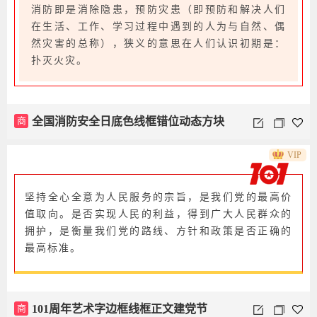
消防即是消除隐患，预防灾患（即预防和解决人们
在生活、工作、学习过程中遇到的人为与自然、偶
然灾害的总称），狭义的意思在人们认识初期是：
扑灭火灾。
商
全国消防安全日底色线框错位动态方块
VIP
正文
坚持全心全意为人民服务的宗旨，是我们党的最高价
值取向。是否实现人民的利益，得到广大人民群众的
拥护，是衡量我们党的路线、方针和政策是否正确的
最高标准。
商
101周年艺术字边框线框正文建党节