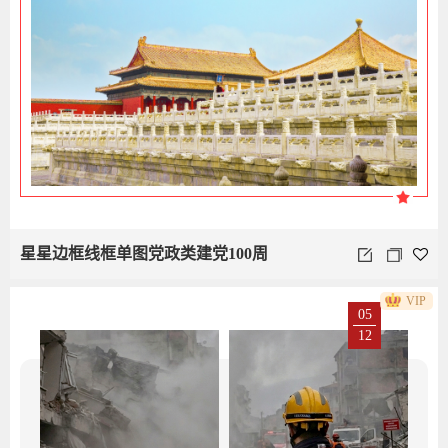
星星边框线框单图党政类建党100周
VIP
05
12