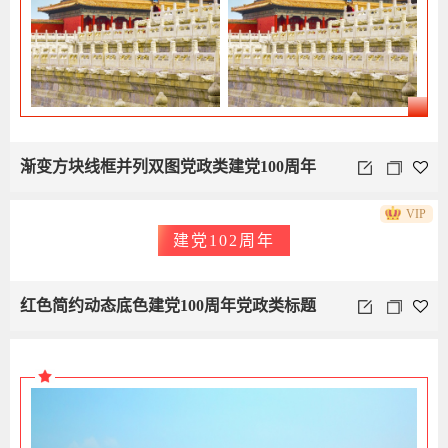
渐变方块线框并列双图党政类建党100周年
VIP
建党102周年
红色简约动态底色建党100周年党政类标题