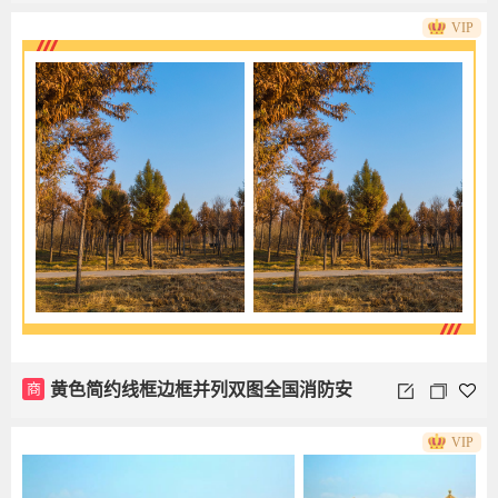
VIP
商
黄色简约线框边框并列双图全国消防安
VIP
全日