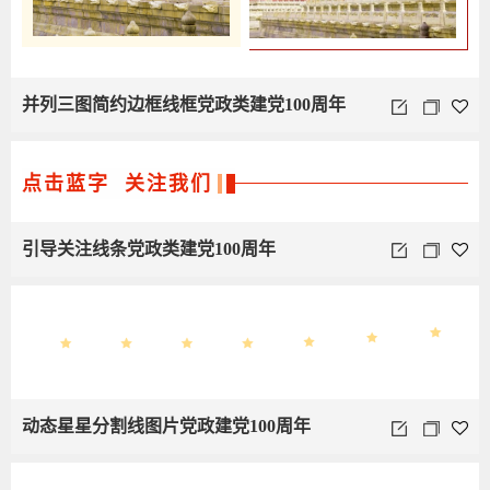
并列三图简约边框线框党政类建党100周年
点击蓝字 关注我们
引导关注线条党政类建党100周年
动态星星分割线图片党政建党100周年