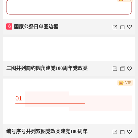
建党100周年党政类底色二维码
商
国家公祭日单图边框
VIP