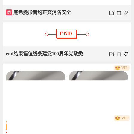
商
底色菱形简约正文消防安全
END
end结束错位线条建党100周年党政类
VIP
VIP