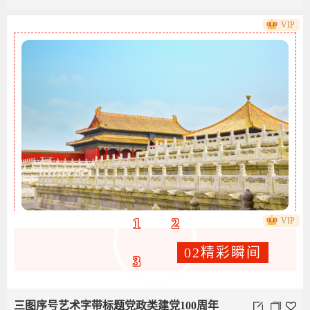
VIP
VIP
100年的时间，一叶孤舟，已经红遍壮美河山，
100年的时间，一个更强的中国，屹立于世界民
族之林。100年，一个看似简单的数字，书写的
却是中国的辉煌，一个由共产党人书写的辉煌。
1
2