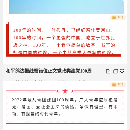
VIP
100年的时间，一叶孤舟，已经红遍壮美河山，
100年的时间，一个更强的中国，屹立于世界民
族之林。100年，一个看似简单的数字，书写的
却是中国的辉煌，一个由共产党人书写的辉煌。
和平鸽边框线框错位正文党政类建党100周
和平鸽简约圆角线框单图建党100周年党政
VIP
年
类
2022年是共青团建团100周年，广大青年应厚植爱
党、爱国、爱社会主义的情感，争做有理想、有本
领、有担当的时代青年。