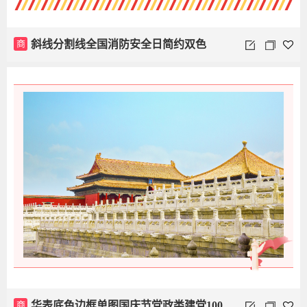
商
斜线分割线全国消防安全日简约双色
商
华表底色边框单图国庆节党政类建党100