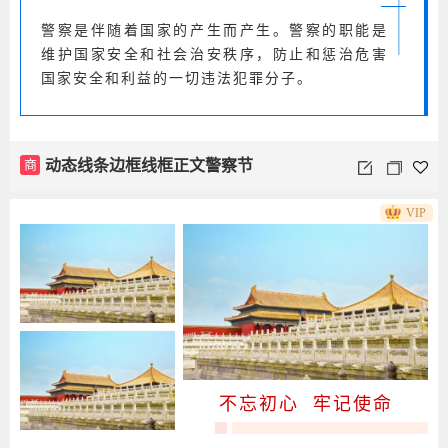
警察是伴随着国家的产生而产生。警察的职能是
维护国家安全和社会治安秩序，防止和惩治危害
国家安全和利益的一切违法犯罪分子。
商
动态线条边框线框正文警察节
VIP
不忘初心 牢记使命