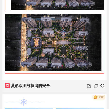
商
菱形双图线框消防安全
VIP