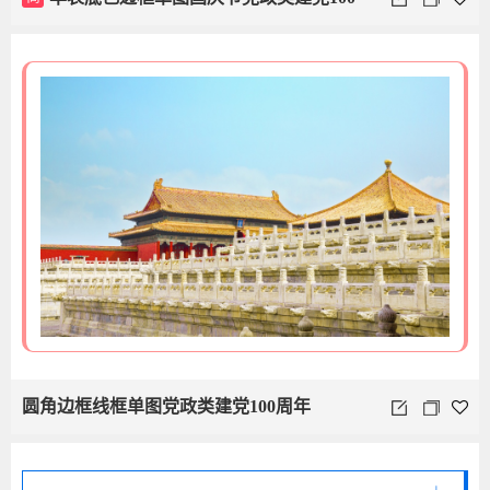
周年政务类
圆角边框线框单图党政类建党100周年