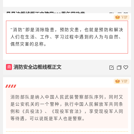
星星边框线框正文建党100周年党政类
VIP
“消防”即是消除隐患，预防灾患，也就是预防和解决
人们在生活、工作、学习过程中遇到的人为与自然、
偶然灾害的总称。
商
消防安全边框线框正文
VIP
消防部队是纳入中国人民武装警察部队序列，同时又
是公安机关的一个警种，执行中国人民解放军共同条
例和《兵役法》、《现役军官法》，享受现役军人同
等待遇，可以说既是军人也是警察。