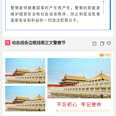
警察是伴随着国家的产生而产生。警察的职能是
维护国家安全和社会治安秩序，防止和惩治危害
国家安全和利益的一切违法犯罪分子。
商
动态线条边框线框正文警察节
VIP
不忘初心 牢记使命