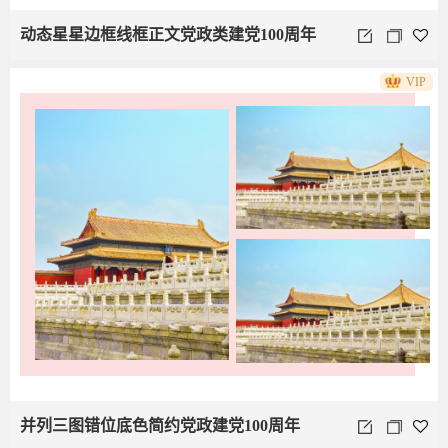
动态星星边框线框正文党政类建党100周年
VIP
并列三图错位底色简约党政建党100周年