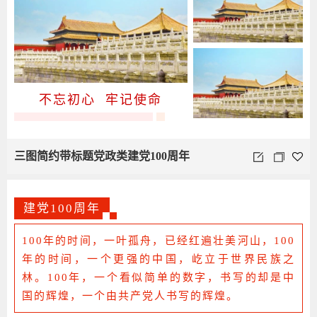
不忘初心 牢记使命
三图简约带标题党政类建党100周年
建党100周年
100年的时间，一叶孤舟，已经红遍壮美河山，100
年的时间，一个更强的中国，屹立于世界民族之
林。100年，一个看似简单的数字，书写的却是中
国的辉煌，一个由共产党人书写的辉煌。