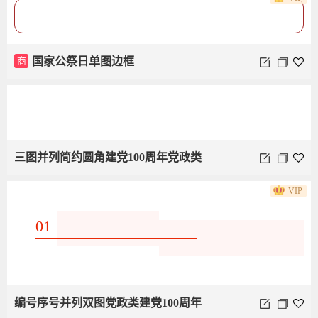
建党100周年党政类底色二维码
商
国家公祭日单图边框
VIP