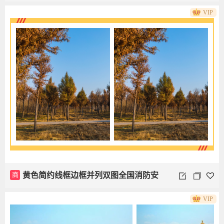
VIP
商
黄色简约线框边框并列双图全国消防安
VIP
全日