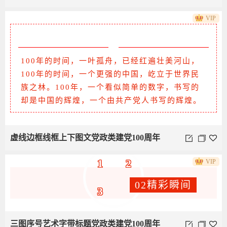
VIP
100年的时间，一叶孤舟，已经红遍壮美河山，
100年的时间，一个更强的中国，屹立于世界民
族之林。100年，一个看似简单的数字，书写的
却是中国的辉煌，一个由共产党人书写的辉煌。
虚线边框线框上下图文党政类建党100周年
VIP
1
2