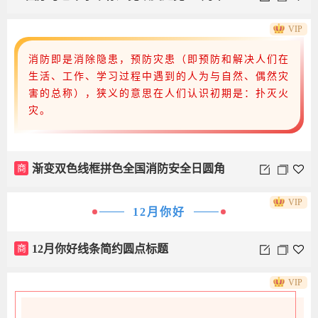
VIP
3
02精彩瞬间
消防即是消除隐患，预防灾患（即预防和解决人们在
生活、工作、学习过程中遇到的人为与自然、偶然灾
害的总称），狭义的意思在人们认识初期是：扑灭火
灾。
三图序号艺术字带标题党政类建党100周年
商
渐变双色线框拼色全国消防安全日圆角
VIP
正文
12月你好
商
12月你好线条简约圆点标题
VIP