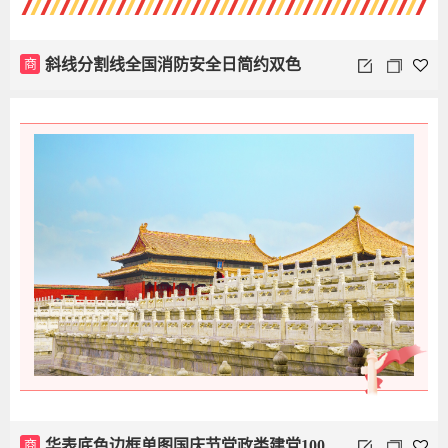
商
斜线分割线全国消防安全日简约双色
商
华表底色边框单图国庆节党政类建党100