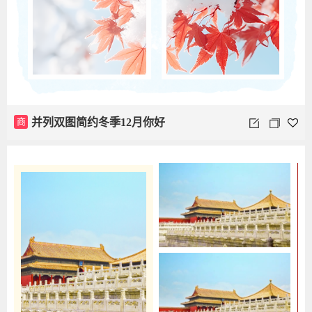
商
并列双图简约冬季12月你好