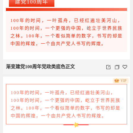
建党100周年
100年的时间，一叶孤舟，已经红遍壮美河山，
100年的时间，一个更强的中国，屹立于世界民族
之林。100年，一个看似简单的数字，书写的却是
中国的辉煌，一个由共产党人书写的辉煌。
渐变建党100周年党政类底色正文
VIP
100年的时间，一叶孤舟，已经红遍壮美河山，
100年的时间，一个更强的中国，屹立于世界民族
之林。100年，一个看似简单的数字，书写的却是
中国的辉煌，一个由共产党人书写的辉煌。