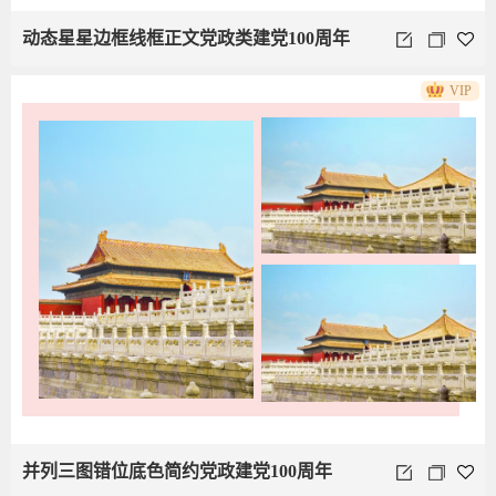
动态星星边框线框正文党政类建党100周年
VIP
并列三图错位底色简约党政建党100周年