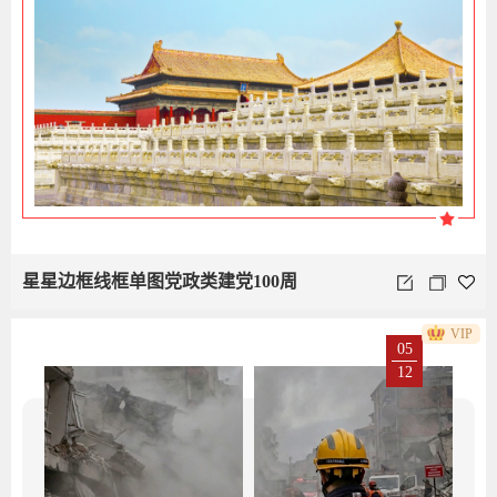
星星边框线框单图党政类建党100周
VIP
05
12