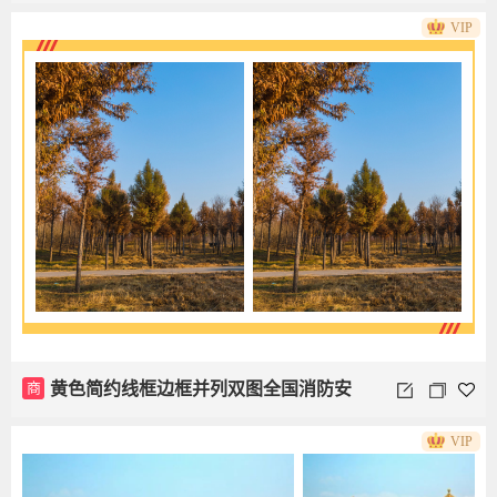
VIP
商
黄色简约线框边框并列双图全国消防安
VIP
全日