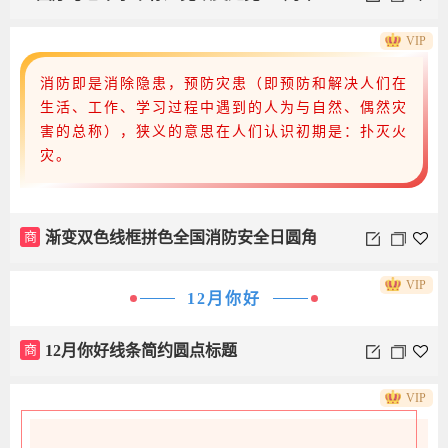
VIP
3
02精彩瞬间
消防即是消除隐患，预防灾患（即预防和解决人们在
生活、工作、学习过程中遇到的人为与自然、偶然灾
害的总称），狭义的意思在人们认识初期是：扑灭火
灾。
三图序号艺术字带标题党政类建党100周年
商
渐变双色线框拼色全国消防安全日圆角
VIP
正文
12月你好
商
12月你好线条简约圆点标题
VIP