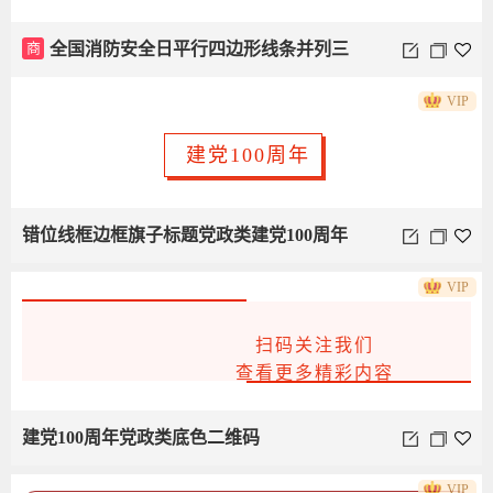
VIP
建党100周年
12.12爆款预售
错位线框边框旗子标题党政类建党100周年
商
双十二购物圆角三角双图
商
全国消防安全日平行四边形线条并列三
图
VIP
扫码关注我们
查看更多精彩内容
VIP