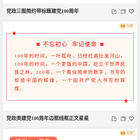
党政三图简约带标题建党100周年
VIP
不忘初心 牢记使命
100年的时间，一叶孤舟，已经红遍壮美河山，
100年的时间，一个更强的中国，屹立于世界民
族之林。100年，一个看似简单的数字，书写的
却是中国的辉煌，一个由共产党人书写的辉
煌。
党政类建党100周年边框线框正文星星
VIP