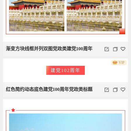
渐变方块线框并列双图党政类建党100周年
VIP
建党102周年
红色简约动态底色建党100周年党政类标题