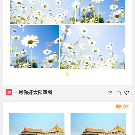
商
一月你好太阳四图
VIP