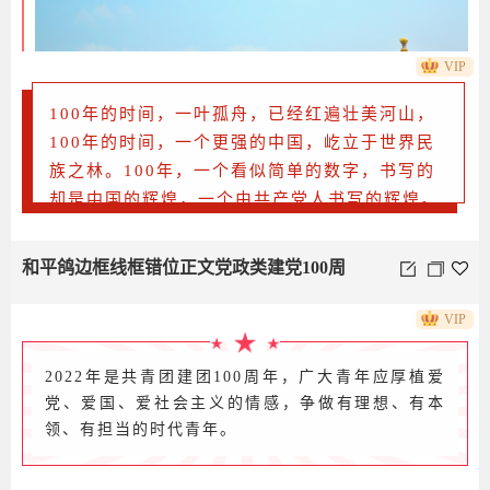
VIP
100年的时间，一叶孤舟，已经红遍壮美河山，
100年的时间，一个更强的中国，屹立于世界民
族之林。100年，一个看似简单的数字，书写的
却是中国的辉煌，一个由共产党人书写的辉煌。
和平鸽边框线框错位正文党政类建党100周
和平鸽简约圆角线框单图建党100周年党政
VIP
年
类
2022年是共青团建团100周年，广大青年应厚植爱
党、爱国、爱社会主义的情感，争做有理想、有本
领、有担当的时代青年。