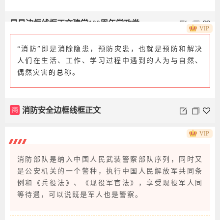
商
双图花朵线条冬季12月你好
星星边框线框正文建党100周年党政类
VIP
“消防”即是消除隐患，预防灾患，也就是预防和解决
人们在生活、工作、学习过程中遇到的人为与自然、
偶然灾害的总称。
商
消防安全边框线框正文
VIP
消防部队是纳入中国人民武装警察部队序列，同时又
是公安机关的一个警种，执行中国人民解放军共同条
例和《兵役法》、《现役军官法》，享受现役军人同
等待遇，可以说既是军人也是警察。