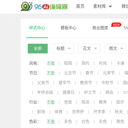
首页
素材库
微
样式中心
模板中心
商业图库
S
全部
标题
正文
图文
风格：
不限
|
极简
|
简约
|
时尚
|
卡通
节日：
不限
|
元旦节
|
春节
|
元宵节
|
|
父亲节
|
建军节
|
教师节
|
中秋节
|
国
|
年终总结
|
健康日
|
护士节
|
两会
|
31
行业：
不限
|
党政
|
简洁
|
教育
|
医疗
|
职场
|
体育
|
世界杯
|
开学季
|
秋天
|
色彩：
不限
|
多色
|
白色
|
灰色
|
黑色