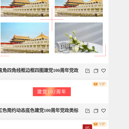
直角四角线框边框四图建党100周年党政
VIP
类
建党102周年
红色简约动态底色建党100周年党政类标
VIP
题
05