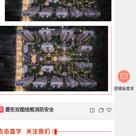
提模板需求
商
菱形双图线框消防安全
点击蓝字 关注我们