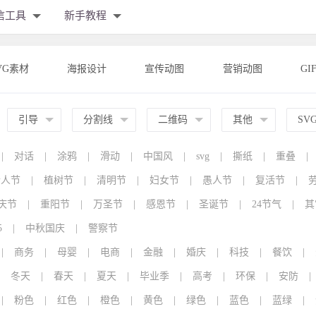
信工具
新手教程
VG素材
海报设计
宣传动图
营销动图
GI
引导
分割线
二维码
其他
SV
|
对话
|
涂鸦
|
滑动
|
中国风
|
svg
|
撕纸
|
重叠
|
情人节
|
植树节
|
清明节
|
妇女节
|
愚人节
|
复活节
|
庆节
|
重阳节
|
万圣节
|
感恩节
|
圣诞节
|
24节气
|
其
5
|
中秋国庆
|
警察节
|
商务
|
母婴
|
电商
|
金融
|
婚庆
|
科技
|
餐饮
|
冬天
|
春天
|
夏天
|
毕业季
|
高考
|
环保
|
安防
|
|
粉色
|
红色
|
橙色
|
黄色
|
绿色
|
蓝色
|
蓝绿
|