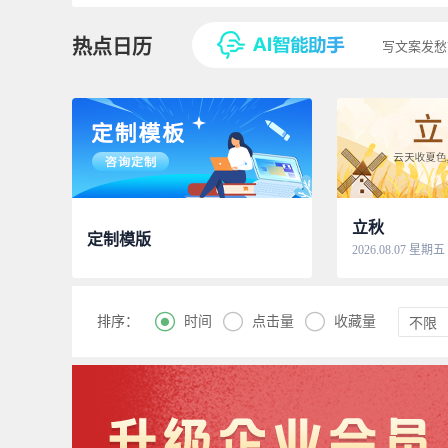
热点日历
写文案发愁
立秋
定制模版
2026.08.07 星期五



时间
点击量
收藏量
排序：