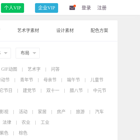
个人VIP
企业VIP
登录
注册
F
艺术字素材
设计素材
配色方案
G
布局
GIF动图
|
艺术字
|
问答
劳动节
|
青年节
|
母亲节
|
端午节
|
儿童节
它节日
|
建党节
|
双十一
|
腊八节
|
中元节
影视
|
活动
|
家居
|
房产
|
旅游
|
汽车
法律
|
农业
|
工业
紫色
|
棕色