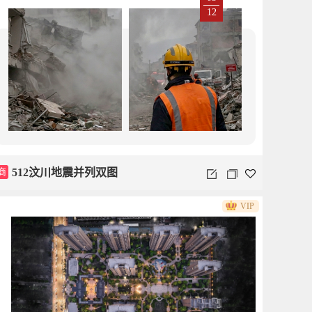
12
商
512汶川地震并列双图
VIP