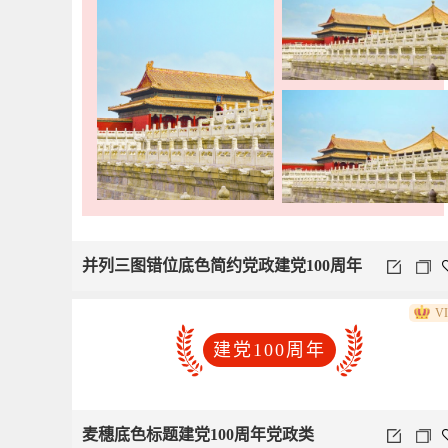
并列三图错位底色简约党政建党100周年
V
建党100周年
麦穗底色标题建党100周年党政类