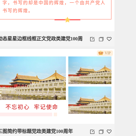
字，书写的却是中国的辉煌，一个由共产党人
书写的辉煌。
动态星星边框线框正文党政类建党100周
VIP
年
不忘初心 牢记使命
三图简约带标题党政类建党100周年