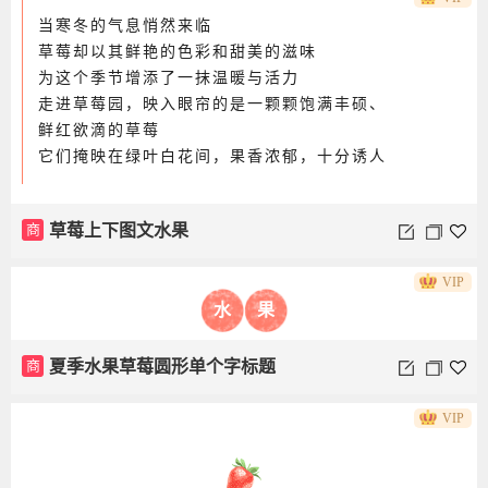
当寒冬的气息悄然来临
草莓却以其鲜艳的色彩和甜美的滋味
商
食谱幼儿园左右图文草莓卡通
为这个季节增添了一抹温暖与活力
走进草莓园，映入眼帘的是一颗颗饱满丰硕、
鲜红欲滴的草莓
它们掩映在绿叶白花间，果香浓郁，十分诱人
VIP
水
果
商
夏季水果草莓圆形单个字标题
VIP