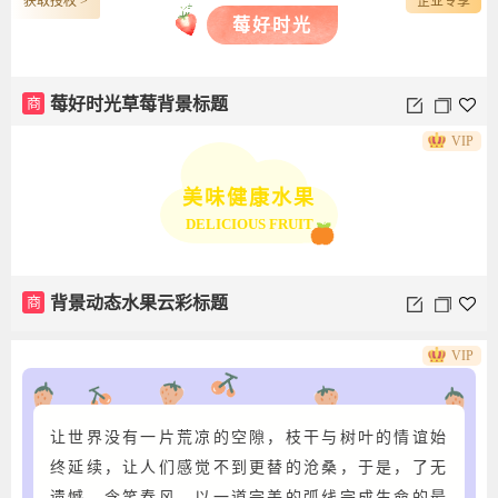
获取授权 >
企业专享
莓
好
时
光
商
圆图上下图文夏季水果草莓
莓好时光
商
草莓二维码图文水果
商
莓好时光草莓背景标题
VIP
美味健康水果
DELICIOUS FRUIT
商
背景动态水果云彩标题
VIP
让世界没有一片荒凉的空隙，枝干与树叶的情谊始
终延续，让人们感觉不到更替的沧桑，于是，了无
遗憾，含笑春风，以一道完美的弧线完成生命的最