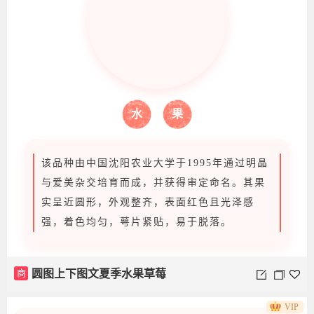
草莓的滋味酸酸甜甜
它可以做成果酱或是蛋糕上的装饰品
水
果
它小小一颗，可可爱爱
它散发着诱人的果香
不用剥皮或是吐核，大家都爱吃
该品种由中国沈阳农业大学于1995年通过明晶
与爱美杂交培育而成，并获得审定命名。其果
实呈近圆形，外观整齐，表面红色且光泽感
商
夏季水果草莓上下图文
强，着色均匀，萼片紧贴，易于脱落。
商
圆图上下图文夏季水果草莓
VIP