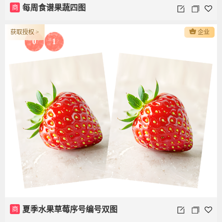
商
每周食谱果蔬四图
获取授权 >
企业
0
1
商
夏季水果草莓序号编号双图