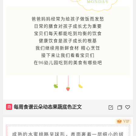
M/O/N/D/A/Y
爸爸妈妈经常为给孩子做饭而发愁
日常的膳食对孩子成长尤为重要
宝贝们每天都能吃到均衡的饮食
健康饮食是孩子成长的根基
我们继续用新鲜食材 精心烹饪
接下来让我们看看宝贝们
在96幼儿园吃到的美食有哪些吧
商
每周食谱云朵动态果蔬底色正文
VIP
成熟的水蜜桃略呈球形，表面裹着一层细小的绒