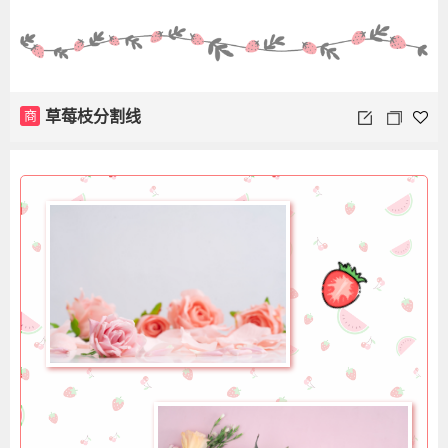
商
草莓枝分割线