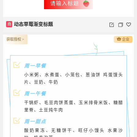
请输入标题
商
动态草莓渐变标题
获取授权 >
企业
周一早餐
小米粥、水煮蛋、小笼包、葱油饼 鸡蛋馒头
片、豆奶、牛奶
周一午餐
干锅虾、毛豆肉饼蒸蛋、玉米排骨米饭、糖醋
里脊、土豆炖牛肉
周一甜点
酸奶果冻、无糖饼干、旺仔小馒头 水果沙