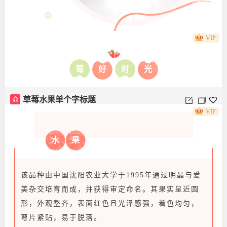
VIP
当寒冬的气息悄然来临
莓
好
时
光
草莓却以其鲜艳的色彩和甜美的滋味
为这个季节增添了一抹温暖与活力
商
草莓水果单个字标题
走进草莓园，映入眼帘的是一颗颗饱满丰硕、
VIP
鲜红欲滴的草莓
它们掩映在绿叶白花间，果香浓郁，十分诱人
商
草莓圆图上下图文