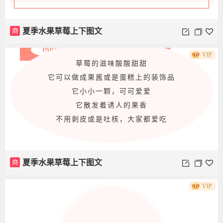
水
果
VIP
该品种由中国沈阳农业大学于1995年通过明晶与爱
美杂交培育而成，并获得审定命名。其果实呈近圆
形，外观整齐，表面红色且光泽感强，着色均匀，
萼片紧贴，易于脱落。
PART.1
商
夏季水果草莓上下图文
VIP