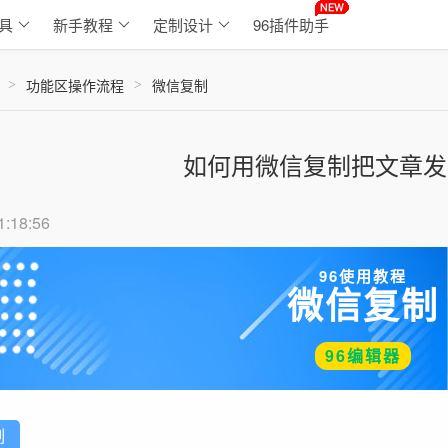
具
新手教程
定制设计
96插件助手
功能区操作流程
微信复制
>
>
如何用微信复制把文章发
1:18:56
96使用教程
微信复制
96编辑器
制