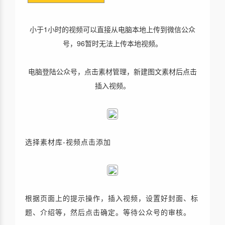
小于1小时的视频可以直接从电脑本地上传到微信公众
号，96暂时无法上传本地视频。
电脑登陆公众号，点击素材管理，新建图文素材后点击
插入视频。
选择素材库-视频点击添加
根据页面上的提示操作，插入视频，设置好封面、标
题、介绍等，然后点击确定。等待公众号的审核。