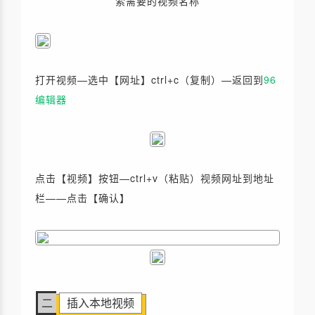
索需要的视频名称
打开视频—选中【
网址
】ctrl+c（复制）—返回到
96
编辑器
点击【视频】按钮—ctrl+v（粘贴）视频网址到地址
栏——点击【确认】
二
插入本地视频