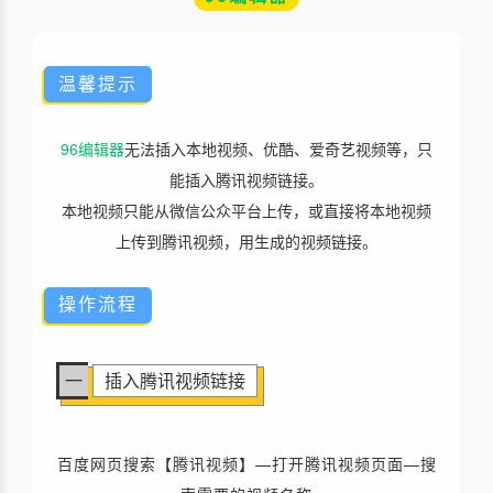
温馨提示
96编辑器
无法插入本地视频、优酷、爱奇艺视频等，只
能插入腾讯视频链接。
本地视频只能从微信公众平台上传，或直接将本地视频
上传到腾讯视频，用生成的视频链接。
操作流程
一
插入腾讯视频链接
百度网页搜索【腾讯视频】—打开腾讯视频页面—搜