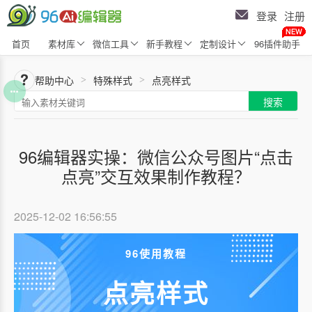
登录
注册
首页
素材库
微信工具
新手教程
定制设计
96插件助手
帮助中心
特殊样式
点亮样式
>
>
搜索
96编辑器实操：微信公众号图片“点击
点亮”交互效果制作教程？
2025-12-02 16:56:55
96使用教程
点亮样式