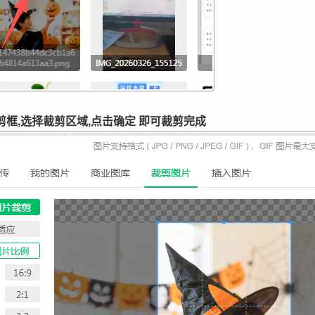
裁剪框,选择裁剪区域,点击确定 即可裁剪完成