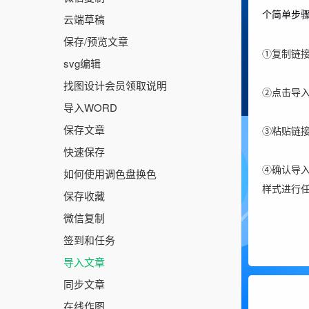
个简单步
云端草稿
保存/预览文章
①
复制链接
svg编辑
找图设计会员领取说明
②
点击导
导入WORD
保存文章
③
粘贴链接
快速保存
④
确认导
如何使用调色盘换色
样式进行
保存收藏
微信复制
签到和任务
导入文章
同步文章
在线作图