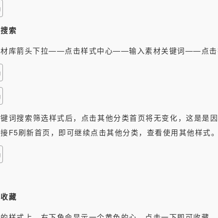
心搜索
素材库箭头下拉——点击样式中心——输入素材关键词——点击
关键词搜索筛选样式后，点击其他分类首页将无变化，这是是因
接F5刷新首页，即可继续点击其他分类，查看使用其他样式
式收藏
侧的样式上，右下角会显示一个黄色的心，点击一下即可收藏