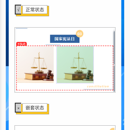
√
正常状态
×
嵌套状态