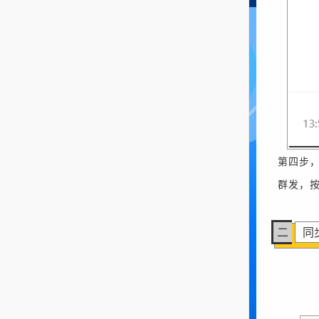
第四步
群发，
二
同