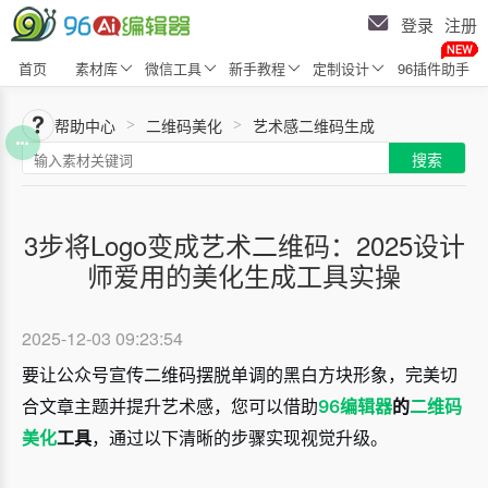
登录
注册
首页
素材库
微信工具
新手教程
定制设计
96插件助手
帮助中心
二维码美化
艺术感二维码生成
>
>
搜索
3步将Logo变成艺术二维码：2025设计
师爱用的美化生成工具实操
2025-12-03 09:23:54
要让公众号宣传二维码摆脱单调的黑白方块形象，完美切
合文章主题并提升艺术感，您可以借助
96编辑器
的
二维码
美化
工具
，通过以下清晰的步骤实现视觉升级。